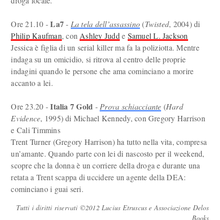
droga locale.
La7
Ore 21.10 -
-
La tela dell’assassino
(
Twisted
, 2004) di
Philip Kaufman
, con
Ashley Judd
e
Samuel L. Jackson
Jessica è figlia di un serial killer ma fa la poliziotta. Mentre
indaga su un omicidio, si ritrova al centro delle proprie
indagini quando le persone che ama cominciano a morire
accanto a lei.
Italia 7 Gold
Ore 23.20 -
-
Prova schiacciante
(
Hard
Evidence
, 1995) di Michael Kennedy, con Gregory Harrison
e Cali Timmins
Trent Turner (Gregory Harrison) ha tutto nella vita, compresa
un’amante. Quando parte con lei di nascosto per il weekend,
scopre che la donna è un corriere della droga e durante una
retata a Trent scappa di uccidere un agente della DEA:
cominciano i guai seri.
Tutti i diritti riservati ©2012 Lucius Etruscus e Associazione Delos
Books