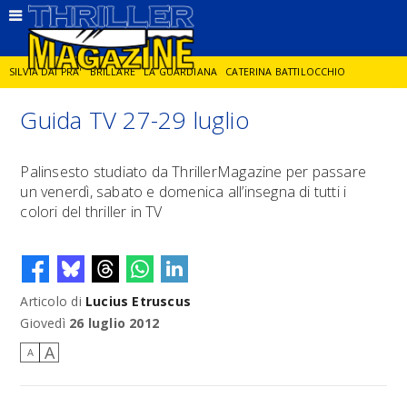
SILVIA DAI PRA'
BRILLARE
LA GUARDIANA
CATERINA BATTILOCCHIO
Guida TV 27-29 luglio
JORGE DIAZ
LA SPIA
DELITTO IN CORNICE
GIANCARLO DE CATALDO
Palinsesto studiato da ThrillerMagazine per passare
un venerdì, sabato e domenica all’insegna di tutti i
DIEGO ZANDEL
GLI ANNI DI PIETRA
colori del thriller in TV
Articolo di
Lucius Etruscus
Giovedì
26 luglio 2012
A
A