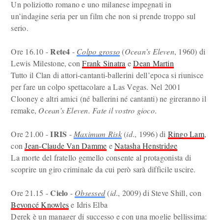
Un poliziotto romano e uno milanese impegnati in
un’indagine seria per un film che non si prende troppo sul
serio.
Rete4
Ore 16.10 -
-
Colpo grosso
(
Ocean’s Eleven
, 1960) di
Lewis Milestone, con
Frank Sinatra
e
Dean Martin
Tutto il Clan di attori-cantanti-ballerini dell’epoca si riunisce
per fare un colpo spettacolare a Las Vegas. Nel 2001
Clooney e altri amici (né ballerini né cantanti) ne gireranno il
remake,
Ocean’s Eleven. Fate il vostro gioco
.
IRIS
Ore 21.00 -
-
Maximum Risk
(
id
., 1996) di
Ringo Lam
,
con
Jean-Claude Van Damme
e
Natasha Henstridge
La morte del fratello gemello consente al protagonista di
scoprire un giro criminale da cui però sarà difficile uscire.
Cielo
Ore 21.15 -
-
Obsessed
(
id
., 2009) di Steve Shill, con
Beyoncé Knowles
e Idris Elba
Derek è un manager di successo e con una moglie bellissima: