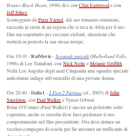
Hunter Black Heart
, 1990) di e con
Clint Eastwood
e con
Jeff Fahey
Sceneggiato da
Peter Viertel
, dal suo romanzo omonimo,
racconta la storia di un regista che si reca in Afria per il suo
film ma soprattutto per cacciare elefanti, situazione che
metterà in pericolo la sua stessa troupe.
RaiMovie
Ore 19.10 -
-
Scomodi omicidi
(
Mulholland Falls
,
1996) di Lee Tamahari, con
Nick Nolte
e
Melanie Griffith
Nella Los Angeles degli anni Cinquanta una squadra speciale
anticrimine indaga sull’omicidio di una giovane donna.
Italia1
Ore 20.40 -
-
2 Fast 2 Furious
(
id
., 2003) di
John
Singleton
, con
Paul Walker
e Tyrese Gibson
Brian O’Conner (Paul Walker) è ancora un poliziotto sotto
copertura, anche se stavolta deve farsi perdonare il suo
comportamento nel film precendente. Ora deve aiutare un
vecchio compagno di scuola per far arrestare un trafficante di