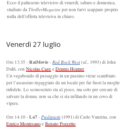
Ecco il palinsesto televisivo di venerdì, sabato e domenica,
studiato da
ThrillerMagazine
per non farvi scappare proprio
nulla dell’offerta televisiva in chiaro.
Venerdì 27 luglio
RaiMovie
Ore 13.35 -
-
Red Rock West
(
id
., 1993) di John
Dahl, con
Nicolas Cage
e
Dennis Hopper
Un vagabondo di passaggio in un paesino viene scambiato
per l’assassino ingaggiato da un locale per far fuori la moglie
infedele. Lo sconosciuto sta al gioco, ma solo per cercare di
salvare la donna: non sa che si sta infilando in un covo di
vipere.
La7
Ore 14.10 -
-
Piedipiatti
(1991) di Carlo Vanzina, con
Enrico Montesano
e
Renato Pozzetto