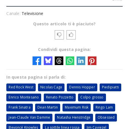
Canale:
Televisione
Questo articolo ti è piaciuto?
Condividi questa pagina:
In questa pagina si parla di:
Red Rock West
Nicolas Cage
Dennis Hopper
Piedipiatti
Enrico Montesano
Renato Pozzetto
Colpo grosso
Frank Sinatra
Dean Martin
Maximum Risk
Ringo Lam
Jean-Claude Van Damme
Natasha Henstridge
Obsessed
Beyoncé Knowles
La sottile linea rossa
Jim Caviezel