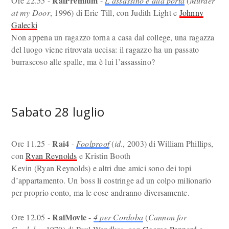
RaiPremium
Ore 22.55 -
-
L’assassino è alla porta
(
Murder
at my Door
, 1996) di Eric Till, con Judith Light e
Johnny
Galecki
Non appena un ragazzo torna a casa dal college, una ragazza
del luogo viene ritrovata uccisa: il ragazzo ha un passato
burrascoso alle spalle, ma è lui l’assassino?
Sabato 28 luglio
Rai4
Ore 11.25 -
-
Foolproof
(
id
., 2003) di William Phillips,
con
Ryan Reynolds
e Kristin Booth
Kevin (Ryan Reynolds) e altri due amici sono dei topi
d’appartamento. Un boss li costringe ad un colpo milionario
per proprio conto, ma le cose andranno diversamente.
RaiMovie
Ore 12.05 -
-
4 per Cordoba
(
Cannon for