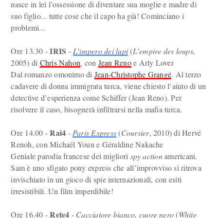
nasce in lei l’ossessione di diventare sua moglie e madre di
suo figlio... tutte cose che il capo ha già! Cominciano i
problemi...
IRIS
Ore 13.30 -
-
L’impero dei lupi
(
L’empire des loups
,
2005) di
Chris Nahon
, con
Jean Reno
e Arly Lover
Dal romanzo omonimo di
Jean-Christophe Grangé
. Al terzo
cadavere di donna immigrata turca, viene chiesto l’aiuto di un
detective d’esperienza come Schiffer (Jean Reno). Per
risolvere il caso, bisognerà infiltrarsi nella mafia turca.
Rai4
Ore 14.00 -
-
Paris Express
(
Coursier
, 2010) di Hervé
Renoh, con Michaël Youn e Géraldine Nakache
Geniale parodia francese dei migliori
spy action
americani.
Sam è uno sfigato pony express che all’improvviso si ritrova
invischiato in un gioco di spie internazionali, con esiti
irresistibili. Un film imperdibile!
Rete4
Ore 16.40 -
-
Cacciatore bianco, cuore nero
(
White