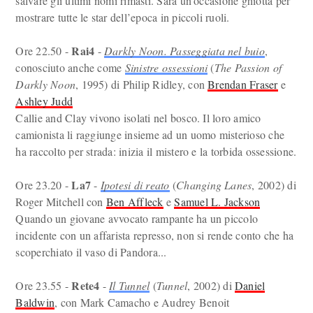
salvare gli ultimi nomi rimasti. Sarà un’occasione ghiotta per
mostrare tutte le star dell’epoca in piccoli ruoli.
Rai4
Ore 22.50 -
-
Darkly Noon. Passeggiata nel buio
,
conosciuto anche come
Sinistre ossessioni
(
The Passion of
Darkly Noon
, 1995) di Philip Ridley, con
Brendan Fraser
e
Ashley Judd
Callie and Clay vivono isolati nel bosco. Il loro amico
camionista li raggiunge insieme ad un uomo misterioso che
ha raccolto per strada: inizia il mistero e la torbida ossessione.
La7
Ore 23.20 -
-
Ipotesi di reato
(
Changing Lanes
, 2002) di
Roger Mitchell con
Ben Affleck
e
Samuel L. Jackson
Quando un giovane avvocato rampante ha un piccolo
incidente con un affarista represso, non si rende conto che ha
scoperchiato il vaso di Pandora...
Rete4
Ore 23.55 -
-
Il Tunnel
(
Tunnel
, 2002) di
Daniel
Baldwin
, con Mark Camacho e Audrey Benoit