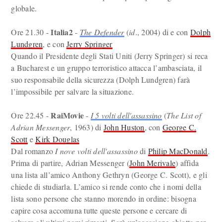
globale.
Italia2
Ore 21.30 -
-
The Defender
(
id
., 2004) di e con
Dolph
Lundgren
, e con
Jerry Springer
Quando il Presidente degli Stati Uniti (Jerry Springer) si reca
a Bucharest e un gruppo terroristico attacca l’ambasciata, il
suo responsabile della sicurezza (Dolph Lundgren) farà
l’impossibile per salvare la situazione.
RaiMovie
Ore 22.45 -
-
I 5 volti dell'assassino
(
The List of
Adrian Messenger
, 1963) di
John Huston
, con
George C.
Scott
e
Kirk Douglas
Dal romanzo
I nove volti dell'assassino
di
Philip MacDonald
.
Prima di partire, Adrian Messenger (
John Merivale
) affida
una lista all’amico Anthony Gethryn (George C. Scott), e gli
chiede di studiarla. L’amico si rende conto che i nomi della
lista sono persone che stanno morendo in ordine: bisogna
capire cosa accomuna tutte queste persone e cercare di