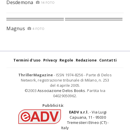
Desdemona
14 FOTO
Magnus
4 FOTO
Termini d'uso
Privacy
Regole
Redazione
Contatti
ThrillerMagazine
- ISSN 1974-8256 - Parte di Delos
Network, registrazione tribunale di Milano, n. 253
del 4 aprile 2005.
©2003
Associazione Delos Books
. Partita Iva
04029050962.
Pubblicità:
EADV s.r.l.
- Via Luigi
Capuana, 11 - 95030
Tremestieri Etneo (CT) -
Italy