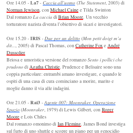
La7
Ore 14.05 -
-
Caccia all’uomo
(
The Statement
, 2003) di
Norman Jewison
, con
Michael Caine
e Tilda Swinton
Dal romanzo
La caccia
di
Brian Moore
. Un vecchio
torturatore nazista diventa l’obiettivo di sicari e investigatori.
IRIS
Ore 15.20 -
-
Due per un delitto
(
Mon petit doigt m’a
dit
..., 2005) di Pascal Thomas, con
Catherine Fox
e
André
Dussolier
Briosa e umoristica versione del romanzo
Sento i pollici che
prudono
di
Agatha Christie
. Prudence e Belisaire sono una
coppia particolare: entrambi amano investigare, e quando le
ospiti di una casa di cura cominciano a morire, marito e
moglie danno il via alle indagini.
Rai3
Ore 21.05 -
-
Agente 007: Moonraker. Operazione
Spazio
(
Moonraker
, 1979) di Lewis Gilbert, con
Roger
Moore
e Lois Chiles
Dal romanzo omonimo di
Ian Fleming
. James Bond investiga
sul furto di uno shuttle e scopre un piano per un genocidio