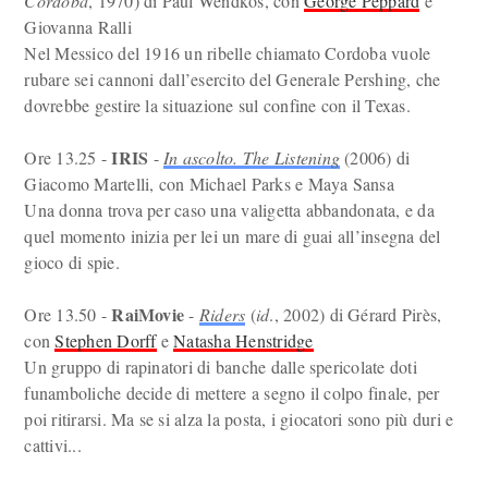
Cordoba
, 1970) di Paul Wendkos, con
George Peppard
e
Giovanna Ralli
Nel Messico del 1916 un ribelle chiamato Cordoba vuole
rubare sei cannoni dall’esercito del Generale Pershing, che
dovrebbe gestire la situazione sul confine con il Texas.
IRIS
Ore 13.25 -
-
In ascolto. The Listening
(2006) di
Giacomo Martelli, con Michael Parks e Maya Sansa
Una donna trova per caso una valigetta abbandonata, e da
quel momento inizia per lei un mare di guai all’insegna del
gioco di spie.
RaiMovie
Ore 13.50 -
-
Riders
(
id
., 2002) di Gérard Pirès,
con
Stephen Dorff
e
Natasha Henstridge
Un gruppo di rapinatori di banche dalle spericolate doti
funamboliche decide di mettere a segno il colpo finale, per
poi ritirarsi. Ma se si alza la posta, i giocatori sono più duri e
cattivi...