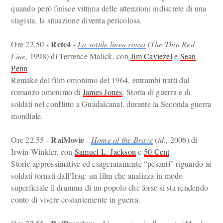
quando però finisce vittima delle attenzioni indiscrete di una
stagista, la situazione diventa pericolosa.
Rete4
Ore 22.50 -
-
La sottile linea rossa
(
The Thin Red
Line
, 1998) di Terrence Malick, con
Jim Caviezel
e
Sean
Penn
Remake del film omonimo del 1964, entrambi tratti dal
romanzo omonimo di
James Jones
. Storia di guerra e di
soldati nel conflitto a Guadalcanal, durante la Seconda guerra
mondiale.
RaiMovie
Ore 22.55 -
-
Home of the Brave
(
id
., 2006) di
Irwin Winkler, con
Samuel L. Jackson
e
50 Cent
Storie approssimative ed esageratamente “pesanti” riguardo ai
soldati tornati dall’Iraq: un film che analizza in modo
superficiale il dramma di un popolo che forse si sta rendendo
conto di vivere costantemente in guerra.