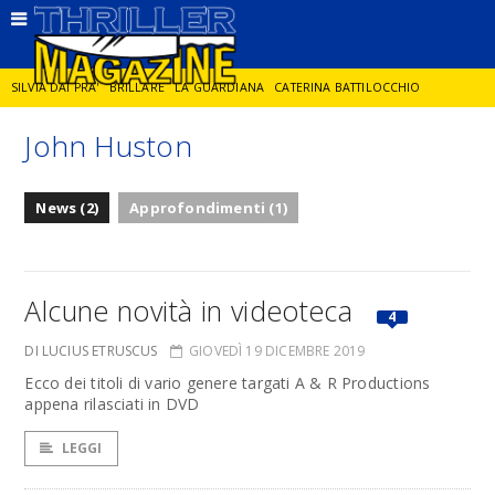
SILVIA DAI PRA'
BRILLARE
LA GUARDIANA
CATERINA BATTILOCCHIO
John Huston
JORGE DIAZ
LA SPIA
DELITTO IN CORNICE
GIANCARLO DE CATALDO
News (2)
Approfondimenti (1)
DIEGO ZANDEL
GLI ANNI DI PIETRA
Alcune novità in videoteca
4
DI LUCIUS ETRUSCUS
GIOVEDÌ 19 DICEMBRE 2019
Ecco dei titoli di vario genere targati A & R Productions
appena rilasciati in DVD
LEGGI