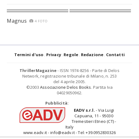
Magnus
4 FOTO
Termini d'uso
Privacy
Regole
Redazione
Contatti
ThrillerMagazine
- ISSN 1974-8256 - Parte di Delos
Network, registrazione tribunale di Milano, n. 253
del 4 aprile 2005.
©2003
Associazione Delos Books
. Partita Iva
04029050962.
Pubblicità:
EADV s.r.l.
- Via Luigi
Capuana, 11 - 95030
Tremestieri Etneo (CT) -
Italy
www.eadv.it - info@eadv.it - Tel: +39.0952830326