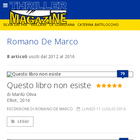
SILVIA DAI PRA'
BRILLARE
LA GUARDIANA
CATERINA BATTILOCCHIO
Romano De Marco
JORGE DIAZ
LA SPIA
DELITTO IN CORNICE
GIANCARLO DE CATALDO
8 articoli
usciti dal 2012 al 2016
DIEGO ZANDEL
GLI ANNI DI PIETRA
79
Questo libro non esiste
di Marilù Oliva
Elliot, 2016
RECENSIONE DI ROMANO DE MARCO
LUNEDÌ 11 LUGLIO 2016
LEGGI