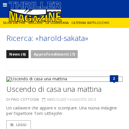
SILVIA DAI PRA'
BRILLARE
LA GUARDIANA
CATERINA BATTILOCCHIO
Ricerca: «harold-sakata»
JORGE DIAZ
LA SPIA
DELITTO IN CORNICE
GIANCARLO DE CATALDO
News (6)
Approfondimenti (7)
DIEGO ZANDEL
GLI ANNI DI PIETRA
2
Uscendo di casa una mattina
DI PINO COTTOGNI
MERCOLEDÌ 14 AGOSTO 2013
Un cadavere che appare e scompare. Una nuova indagine
per l’ispettore Tom Littlejohn
LEGGI