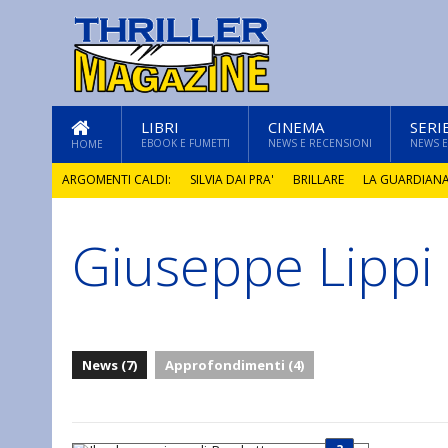
LIBRI
CINEMA
SERI
EBOOK E FUMETTI
NEWS E RECENSIONI
NEWS E
HOME
ARGOMENTI CALDI:
SILVIA DAI PRA'
BRILLARE
LA GUARDIAN
Giuseppe Lippi
GLI ANNI DI PIETRA
News (7)
Approfondimenti (4)