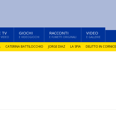
E TV
GIOCHI
RACCONTI
VIDEO
 VIDEO
E VIDEOGIOCHI
E FUMETTI ORIGINALI
E GALLERIE
A
CATERINA BATTILOCCHIO
JORGE DIAZ
LA SPIA
DELITTO IN CORNICE