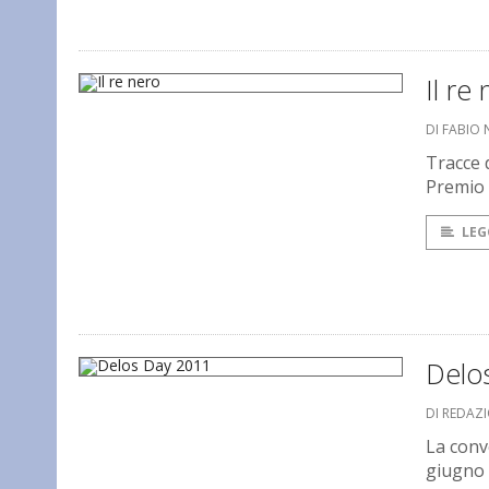
Il re
DI FABIO
Tracce d
Premio 
LEG
Delo
DI REDAZ
La conve
giugno