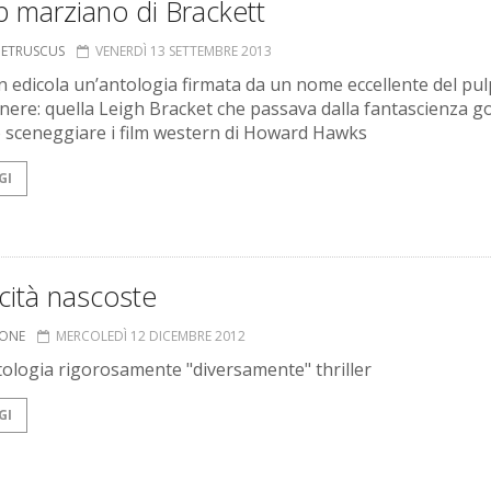
lp marziano di Brackett
S ETRUSCUS
VENERDÌ 13 SETTEMBRE 2013
n edicola un’antologia firmata da un nome eccellente del pul
nere: quella Leigh Bracket che passava dalla fantascienza g
o sceneggiare i film western di Howard Hawks
GI
cità nascoste
IONE
MERCOLEDÌ 12 DICEMBRE 2012
ologia rigorosamente "diversamente" thriller
GI