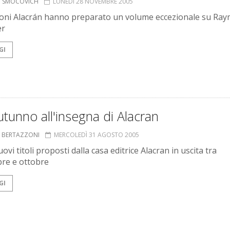
O SMOCOVICH
LUNEDÌ 28 NOVEMBRE 2005
ioni Alacrán hanno preparato un volume eccezionale su Ra
er
GI
tunno all'insegna di Alacran
A BERTAZZONI
MERCOLEDÌ 31 AGOSTO 2005
ovi titoli proposti dalla casa editrice Alacran in uscita tra
re e ottobre
GI