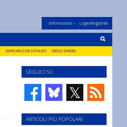
Informazioni
Login/Registrati
GIANCARLO DE CATALDO
DIEGO ZANDEL
SEGUICI SU
𝕏
ARTICOLI PIÙ POPOLARI