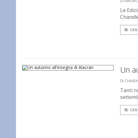
DI MAUR
Le Ediz
Chandl
LEG
Un au
DI CHIAR
Tanti nu
settemb
LEG