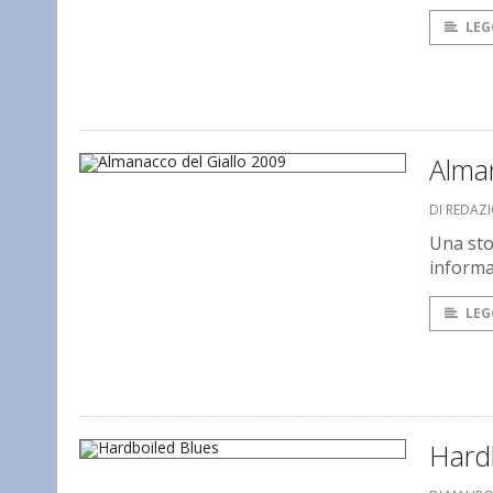
LEG
Alma
DI REDAZ
Una stor
informa
LEG
Hard