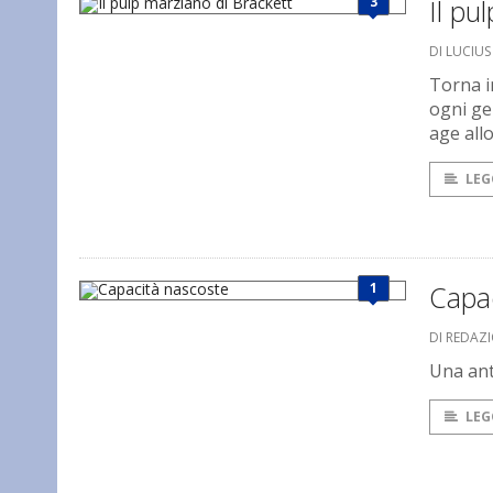
3
Il pu
DI LUCIU
Torna i
ogni ge
age all
LEG
1
Capa
DI REDAZ
Una ant
LEG