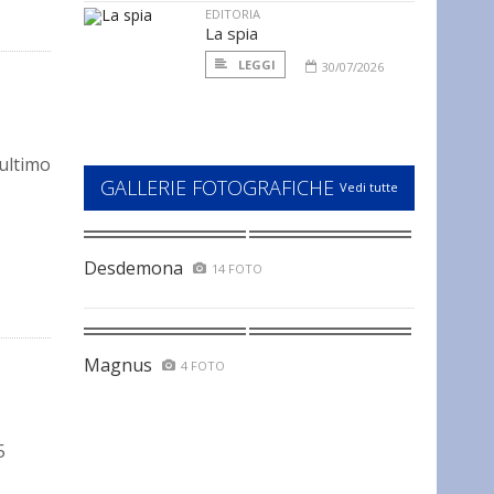
EDITORIA
La spia
LEGGI
30/07/2026
’ultimo
GALLERIE FOTOGRAFICHE
Vedi tutte
Desdemona
14 FOTO
Magnus
4 FOTO
5