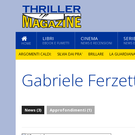
LIBRI
CINEMA
SERI
EBOOK E FUMETTI
NEWS E RECENSIONI
NEWS E
HOME
ARGOMENTI CALDI:
SILVIA DAI PRA'
BRILLARE
LA GUARDIAN
Gabriele Ferzett
GLI ANNI DI PIETRA
News (3)
Approfondimenti (1)