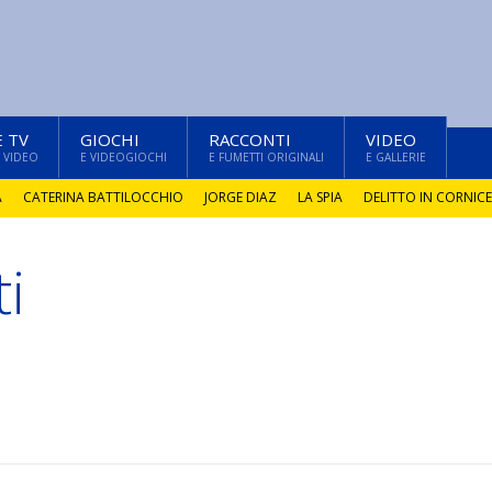
E TV
GIOCHI
RACCONTI
VIDEO
 VIDEO
E VIDEOGIOCHI
E FUMETTI ORIGINALI
E GALLERIE
A
CATERINA BATTILOCCHIO
JORGE DIAZ
LA SPIA
DELITTO IN CORNICE
i