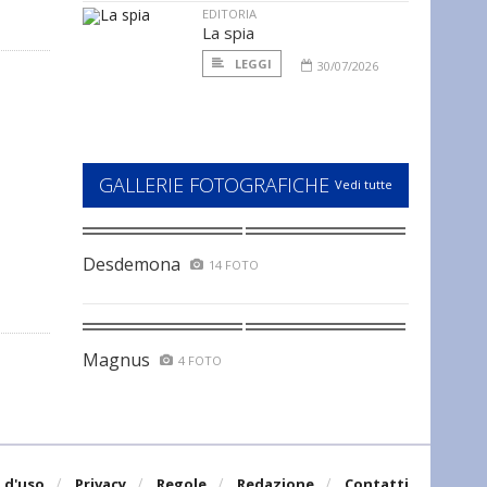
EDITORIA
La spia
LEGGI
30/07/2026
GALLERIE FOTOGRAFICHE
Vedi tutte
Desdemona
14 FOTO
Magnus
4 FOTO
 d'uso
Privacy
Regole
Redazione
Contatti