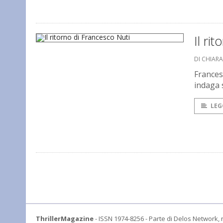
Il ri
DI CHIAR
Frances
indaga 
LEG
ThrillerMagazine
- ISSN 1974-8256 - Parte di Delos Network, r