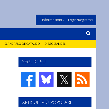
Informazioni
Login/Registrati
GIANCARLO DE CATALDO
DIEGO ZANDEL
SEGUICI SU
𝕏
ARTICOLI PIÙ POPOLARI