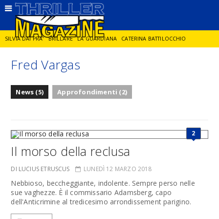
SILVIA DAI PRA'
BRILLARE
LA GUARDIANA
CATERINA BATTILOCCHIO
Fred Vargas
JORGE DIAZ
LA SPIA
DELITTO IN CORNICE
GIANCARLO DE CATALDO
News (5)
Approfondimenti (2)
DIEGO ZANDEL
GLI ANNI DI PIETRA
2
Il morso della reclusa
DI LUCIUS ETRUSCUS
LUNEDÌ 12 MARZO 2018
Nebbioso, beccheggiante, indolente. Sempre perso nelle
sue vaghezze. È il commissario Adamsberg, capo
dell'Anticrimine al tredicesimo arrondissement parigino.