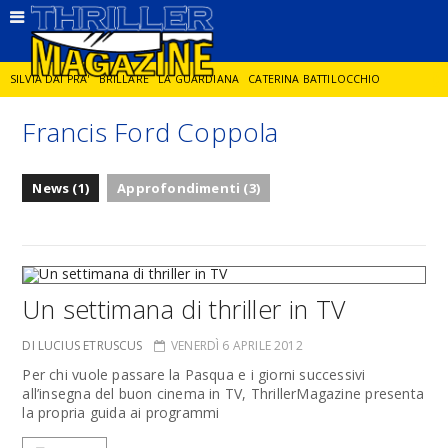
SILVIA DAI PRA'
BRILLARE
LA GUARDIANA
CATERINA BATTILOCCHIO
Francis Ford Coppola
JORGE DIAZ
LA SPIA
DELITTO IN CORNICE
GIANCARLO DE CATALDO
News (1)
Approfondimenti (3)
DIEGO ZANDEL
GLI ANNI DI PIETRA
Un settimana di thriller in TV
DI LUCIUS ETRUSCUS
VENERDÌ 6 APRILE 2012
Per chi vuole passare la Pasqua e i giorni successivi
all’insegna del buon cinema in TV, ThrillerMagazine presenta
la propria guida ai programmi