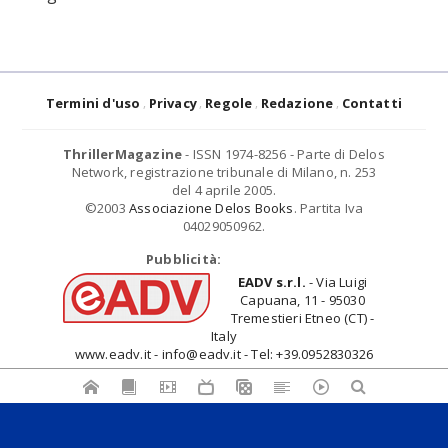
Termini d'uso
Privacy
Regole
Redazione
Contatti
ThrillerMagazine
- ISSN 1974-8256 - Parte di Delos
Network, registrazione tribunale di Milano, n. 253
del 4 aprile 2005.
©2003
Associazione Delos Books
. Partita Iva
04029050962.
Pubblicità:
EADV s.r.l.
- Via Luigi
Capuana, 11 - 95030
Tremestieri Etneo (CT) -
Italy
www.eadv.it - info@eadv.it - Tel: +39.0952830326