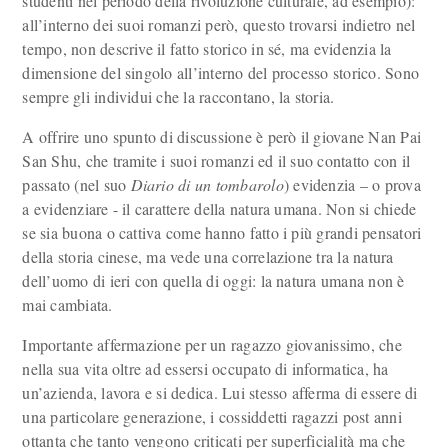
studenti nel periodo della rivoluzione culturale, ad esempio):
all’interno dei suoi romanzi però, questo trovarsi indietro nel
tempo, non descrive il fatto storico in sé, ma evidenzia la
dimensione del singolo all’interno del processo storico. Sono
sempre gli individui che la raccontano, la storia.
A offrire uno spunto di discussione è però il giovane Nan Pai
San Shu, che tramite i suoi romanzi ed il suo contatto con il
passato (nel suo
Diario di un tombarolo
) evidenzia – o prova
a evidenziare - il carattere della natura umana. Non si chiede
se sia buona o cattiva come hanno fatto i più grandi pensatori
della storia cinese, ma vede una correlazione tra la natura
dell’uomo di ieri con quella di oggi: la natura umana non è
mai cambiata.
Importante affermazione per un ragazzo giovanissimo, che
nella sua vita oltre ad essersi occupato di informatica, ha
un’azienda, lavora e si dedica. Lui stesso afferma di essere di
una particolare generazione, i cossiddetti ragazzi post anni
ottanta che tanto vengono criticati per superficialità ma che