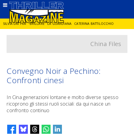
SILVIA DAI PRA'
BRILLARE
LA GUARDIANA
CATERINA BATTILOCCHIO
China Files
JORGE DIAZ
LA SPIA
DELITTO IN CORNICE
GIANCARLO DE CATALDO
DIEGO ZANDEL
GLI ANNI DI PIETRA
Convegno Noir a Pechino:
Confronti cinesi
In Cina generazioni lontane e molto diverse spesso
ricoprono gli stessi ruoli sociali: da qui nasce un
confronto continuo