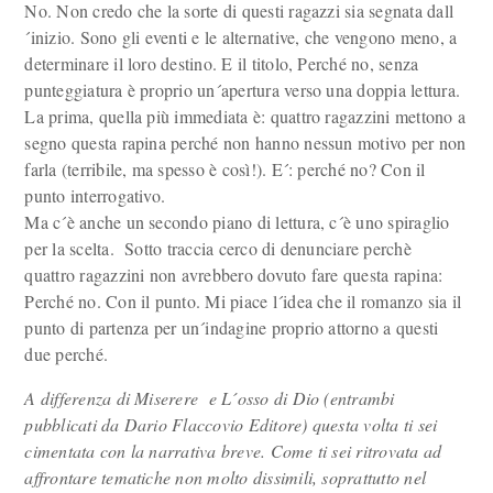
No. Non credo che la sorte di questi ragazzi sia segnata dall
´inizio. Sono gli eventi e le alternative, che vengono meno, a
determinare il loro destino. E il titolo, Perché no, senza
punteggiatura è proprio un´apertura verso una doppia lettura.
La prima, quella più immediata è: quattro ragazzini mettono a
segno questa rapina perché non hanno nessun motivo per non
farla (terribile, ma spesso è così!). E´: perché no? Con il
punto interrogativo.
Ma c´è anche un secondo piano di lettura, c´è uno spiraglio
per la scelta. Sotto traccia cerco di denunciare perchè
quattro ragazzini non avrebbero dovuto fare questa rapina:
Perché no. Con il punto. Mi piace l´idea che il romanzo sia il
punto di partenza per un´indagine proprio attorno a questi
due perché.
A differenza di Miserere e L´osso di Dio (entrambi
pubblicati da Dario Flaccovio Editore) questa volta ti sei
cimentata con la narrativa breve. Come ti sei ritrovata ad
affrontare tematiche non molto dissimili, soprattutto nel