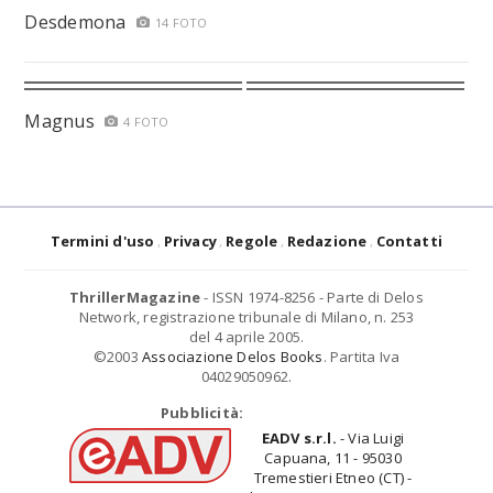
Desdemona
14 FOTO
Magnus
4 FOTO
Termini d'uso
Privacy
Regole
Redazione
Contatti
ThrillerMagazine
- ISSN 1974-8256 - Parte di Delos
Network, registrazione tribunale di Milano, n. 253
del 4 aprile 2005.
©2003
Associazione Delos Books
. Partita Iva
04029050962.
Pubblicità:
EADV s.r.l.
- Via Luigi
Capuana, 11 - 95030
Tremestieri Etneo (CT) -