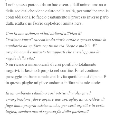
I noir spesso partono da un lato oscuro, dell´animo umano o
della società, che viene calato nella realtà, per sottolinearne le
contraddizioni. Io faccio esattamente il processo inverso parto
dalla realtà e ne faccio esplodere l'anima nera.
Con la tua scrittura ci hai abituati all´idea di
"testimonianza" raccontando storie crude e spesso tenute in
equilibrio da un forte contrasto tra "bene e male". E´
proprio con il contrasto tra opposti che si sviluppano le
regole della vita?
Non riesco a innamorarmi di eroi positivi o totalmente
negativi. Il fascino è proprio nel confine. È nel continuo
passaggio tra bene e male che la vita quotidiana si dipana. E
in queste pieghe mi piace andare a infiltrare le mie storie.
In un ambiente cittadino così intriso di violenza ed
emarginazione, dove appare uno spiraglio, un corridoio di
fuga dalla propria esistenza che, per certi aspetti e in certa
logica, sembra ormai segnata fin dalla partenza?