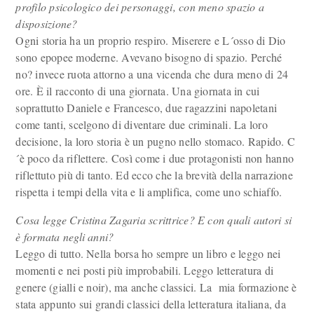
profilo psicologico dei personaggi, con meno spazio a
disposizione?
Ogni storia ha un proprio respiro. Miserere e L´osso di Dio
sono epopee moderne. Avevano bisogno di spazio. Perché
no? invece ruota attorno a una vicenda che dura meno di 24
ore. È il racconto di una giornata. Una giornata in cui
soprattutto Daniele e Francesco, due ragazzini napoletani
come tanti, scelgono di diventare due criminali. La loro
decisione, la loro storia è un pugno nello stomaco. Rapido. C
´è poco da riflettere. Così come i due protagonisti non hanno
riflettuto più di tanto. Ed ecco che la brevità della narrazione
rispetta i tempi della vita e li amplifica, come uno schiaffo.
Cosa legge Cristina Zagaria scrittrice? E con quali autori si
è formata negli anni?
Leggo di tutto. Nella borsa ho sempre un libro e leggo nei
momenti e nei posti più improbabili. Leggo letteratura di
genere (gialli e noir), ma anche classici. La mia formazione è
stata appunto sui grandi classici della letteratura italiana, da