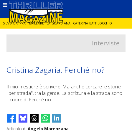
SILVIA DAI PRA'
BRILLARE
LA GUARDIANA
CATERINA BATTILOCCHIO
Interviste
JORGE DIAZ
LA SPIA
DELITTO IN CORNICE
GIANCARLO DE CATALDO
DIEGO ZANDEL
GLI ANNI DI PIETRA
Cristina Zagaria. Perché no?
Il mio mestiere è scrivere. Ma anche cercare le storie
"per strada", tra la gente. La scrittura e la strada sono
il cuore di Perché no
Articolo di
Angelo Marenzana