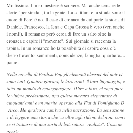
Moltissimo. Il mio mestiere è scrivere. Ma anche cercare le
storie "per strada", tra la gente. La scrittura e la strada sono il
cuore di Perché no. Il caso di cronaca da cui parte la storia di
Daniele, Francesco, la Iena e Capa Grossa è vero (veri anche
i nomi!), il romanzo però cerca di fare un salto oltre la
cronaca e capire il "movente". Sul giornale si racconta la
rapina. In un romanzo ho la possibilità di capire cosa c´è
dietro l´evento: sentimenti, coincidenze, famiglia, quartiere....
paure.
Nella novella di Perdisa Pop gli elementi classici del noir ci
sono tutti. Quattro giovani, le loro armi, il loro linguaggio, e
tutto un mondo di emarginazione. Oltre a loro, ci sono pure
le vittime predestinate, una quieta maestra elementare di
cinquant´anni e un marito operaio alla Fiat di Pomigliano D
´Arco. Ma qualcosa cambia nella narrazione. La sensazione
è di leggere una storia che va oltre agli stilemi del noir, come
se si trattasse di una sorta di letteratura "realista". Cosa ne
pensi?