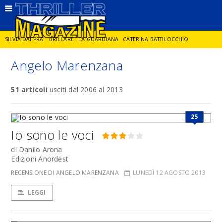
SILVIA DAI PRA'
BRILLARE
LA GUARDIANA
CATERINA BATTILOCCHIO
Angelo Marenzana
JORGE DIAZ
LA SPIA
DELITTO IN CORNICE
GIANCARLO DE CATALDO
51 articoli
usciti dal 2006 al 2013
DIEGO ZANDEL
GLI ANNI DI PIETRA
25
Io sono le voci
di Danilo Arona
Edizioni Anordest
RECENSIONE DI ANGELO MARENZANA
LUNEDÌ 12 AGOSTO 2013
LEGGI