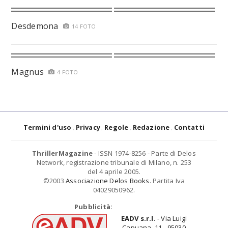
Desdemona
14 FOTO
Magnus
4 FOTO
Termini d'uso
Privacy
Regole
Redazione
Contatti
ThrillerMagazine
- ISSN 1974-8256 - Parte di Delos
Network, registrazione tribunale di Milano, n. 253
del 4 aprile 2005.
©2003
Associazione Delos Books
. Partita Iva
04029050962.
Pubblicità:
EADV s.r.l.
- Via Luigi
Capuana, 11 - 95030