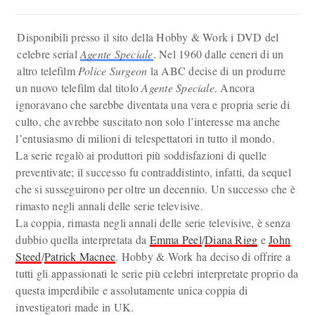
Disponibili presso il sito della Hobby & Work i DVD del
celebre serial
Agente Speciale
. Nel 1960 dalle ceneri di un
altro telefilm
Police Surgeon
la ABC decise di un produrre
un nuovo telefilm dal titolo
Agente Speciale
. Ancora
ignoravano che sarebbe diventata una vera e propria serie di
culto, che avrebbe suscitato non solo l’interesse ma anche
l’entusiasmo di milioni di telespettatori in tutto il mondo.
La serie regalò ai produttori più soddisfazioni di quelle
preventivate; il successo fu contraddistinto, infatti, da sequel
che si susseguirono per oltre un decennio. Un successo che è
rimasto negli annali delle serie televisive.
La coppia, rimasta negli annali delle serie televisive, è senza
dubbio quella interpretata da
Emma Peel
/
Diana Rigg
e
John
Steed
/
Patrick Macnee
. Hobby & Work ha deciso di offrire a
tutti gli appassionati le serie più celebri interpretate proprio da
questa imperdibile e assolutamente unica coppia di
investigatori made in UK.