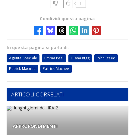
1
Condividi questa pagina:
In questa pagina si parla di:
Agente Speciale
Emma Peel
Diana Rigg
John Steed
Patrick Macnee
Patrick Macnee
ARTICOLI CORRELATI
APPROFONDIMENTI