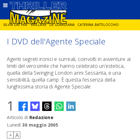
SILVIA DAI PRA'
BRILLARE
LA GUARDIANA
CATERINA BATTILOCCHIO
I DVD dell'Agente Speciale
JORGE DIAZ
LA SPIA
DELITTO IN CORNICE
GIANCARLO DE CATALDO
Agenti segreti ironici e surreali, coinvolti in avventure ai
limiti del verosimile che hanno celebrato un’estetica,
DIEGO ZANDEL
GLI ANNI DI PIETRA
quella della Swinging London anni Sessanta, e una
sensibilità, quella camp. È questa l’essenza della
lunghissima storia di Agente Speciale
1
Articolo di
Redazione
Lunedì
30 maggio 2005
A
A