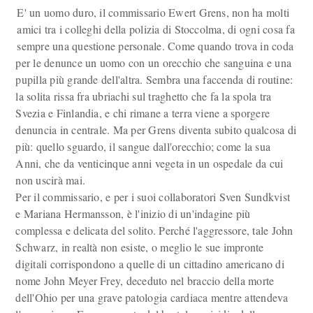
E' un uomo duro, il commissario Ewert Grens, non ha molti
amici tra i colleghi della polizia di Stoccolma, di ogni cosa fa
sempre una questione personale. Come quando trova in coda
per le denunce un uomo con un orecchio che sanguina e una
pupilla più grande dell'altra. Sembra una faccenda di routine:
la solita rissa fra ubriachi sul traghetto che fa la spola tra
Svezia e Finlandia, e chi rimane a terra viene a sporgere
denuncia in centrale. Ma per Grens diventa subito qualcosa di
più: quello sguardo, il sangue dall'orecchio; come la sua
Anni, che da venticinque anni vegeta in un ospedale da cui
non uscirà mai.
Per il commissario, e per i suoi collaboratori Sven Sundkvist
e Mariana Hermansson, è l'inizio di un'indagine più
complessa e delicata del solito. Perché l'aggressore, tale John
Schwarz, in realtà non esiste, o meglio le sue impronte
digitali corrispondono a quelle di un cittadino americano di
nome John Meyer Frey, deceduto nel braccio della morte
dell'Ohio per una grave patologia cardiaca mentre attendeva