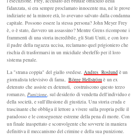
l'esecuzione. Frey, accusato del brutale omicidio della
fidanzata, si era sempre proclamato innocente ma, né le prove
indiziarie né la minore età, lo avevano salvato dalla condanna
capitale. Possono essere la stessa persona? John Meyer Frey
è, o è stato, davvero un assassino? Mentre Grens ricompone i
frammenti di una storia incredibile, gli Stati Uniti, e con loro
il padre della ragazza uccisa, reclamano quel prigioniero che
rischia di trasformarsi in un micidiale sberleffo per il loro
sistema penale.
La "strana coppia" del giallo svedese.
Andres Roslund
è un
giornalista televisivo di fama,
Börge Hellström
è un ex
detenuto che assiste ex detenuti, costruiscono questo terzo
romanzo,
Punizione
, sul desiderio di vendetta dell'individuo e
della società, e sull'illusione di giustizia. Una storia cruda e
trascinante che obbliga il lettore a vivere sulla propria pelle il
paradosso e le conseguenze estreme della pena di morte. Con
un finale inaspettato e sconvolgente che sovverte in maniera
definitiva il meccanismo del crimine e della sua punizione.