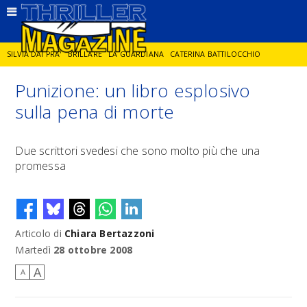
SILVIA DAI PRA'
BRILLARE
LA GUARDIANA
CATERINA BATTILOCCHIO
Punizione: un libro esplosivo
JORGE DIAZ
LA SPIA
DELITTO IN CORNICE
GIANCARLO DE CATALDO
sulla pena di morte
DIEGO ZANDEL
GLI ANNI DI PIETRA
Due scrittori svedesi che sono molto più che una
promessa
Articolo di
Chiara Bertazzoni
Martedì
28 ottobre 2008
A
A