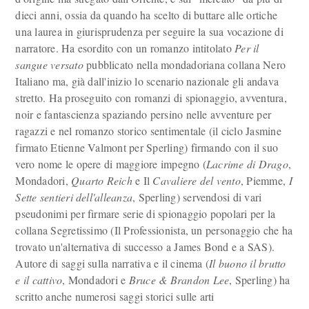
dieci anni, ossia da quando ha scelto di buttare alle ortiche
una laurea in giurisprudenza per seguire la sua vocazione di
narratore. Ha esordito con un romanzo intitolato
Per il
sangue versato
pubblicato nella mondadoriana collana Nero
Italiano ma, già dall'inizio lo scenario nazionale gli andava
stretto. Ha proseguito con romanzi di spionaggio, avventura,
noir e fantascienza spaziando persino nelle avventure per
ragazzi e nel romanzo storico sentimentale (il ciclo Jasmine
firmato Etienne Valmont per Sperling) firmando con il suo
vero nome le opere di maggiore impegno (
Lacrime di Drago
,
Mondadori,
Quarto Reich
e Il
Cavaliere del vento
, Piemme,
I
Sette sentieri dell'alleanza
, Sperling) servendosi di vari
pseudonimi per firmare serie di spionaggio popolari per la
collana Segretissimo (Il Professionista, un personaggio che ha
trovato un'alternativa di successo a James Bond e a SAS).
Autore di saggi sulla narrativa e il cinema (
Il buono il brutto
e il cattivo
, Mondadori e
Bruce & Brandon Lee
, Sperling) ha
scritto anche numerosi saggi storici sulle arti