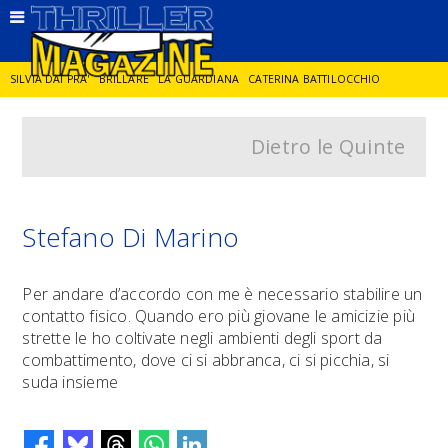
SILVIA DAI PRA'
BRILLARE
LA GUARDIANA
CATERINA BATTILOCCHIO
Dietro le Quinte
JORGE DIAZ
LA SPIA
DELITTO IN CORNICE
GIANCARLO DE CATALDO
DIEGO ZANDEL
GLI ANNI DI PIETRA
Stefano Di Marino
Per andare d’accordo con me è necessario stabilire un
contatto fisico. Quando ero più giovane le amicizie più
strette le ho coltivate negli ambienti degli sport da
combattimento, dove ci si abbranca, ci si picchia, si
suda insieme