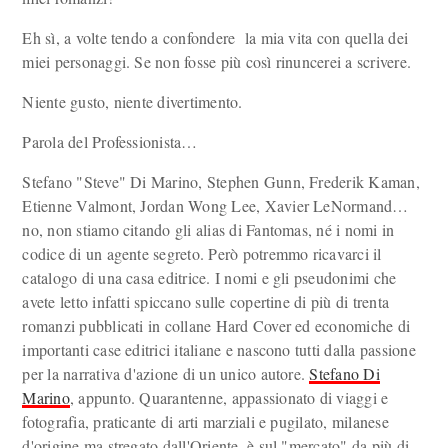
Eh sì, a volte tendo a confondere la mia vita con quella dei
miei personaggi. Se non fosse più così rinuncerei a scrivere.
Niente gusto, niente divertimento.
Parola del Professionista…
Stefano "Steve" Di Marino, Stephen Gunn, Frederik Kaman,
Etienne Valmont, Jordan Wong Lee, Xavier LeNormand…
no, non stiamo citando gli alias di Fantomas, né i nomi in
codice di un agente segreto. Però potremmo ricavarci il
catalogo di una casa editrice. I nomi e gli pseudonimi che
avete letto infatti spiccano sulle copertine di più di trenta
romanzi pubblicati in collane Hard Cover ed economiche di
importanti case editrici italiane e nascono tutti dalla passione
per la narrativa d'azione di un unico autore.
Stefano Di
Marino
, appunto. Quarantenne, appassionato di viaggi e
fotografia, praticante di arti marziali e pugilato, milanese
d'origine ma stregato dall'Oriente, è sul "mercato" da più di