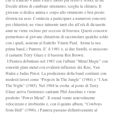
Decide allora di cambiare strumento, sceglie la chitarra. Il
giovane si dedica anima e corpo allo strumento e ben presto
diventa un asso. Comincia a partecipare a numerosi concorsi
per chitarristi, ne vince talmente tanti che all’età di diciasette
anni ne viene escluso per eccesso di bravura. Questi concorsi
permettono al giovane chitarrista di raccimolare qualche soldo
con i quali, assieme al frattello Vinnie Paul, forma la sua
prima band, i Pantera. E’ il 1981 e, ai due fratelli, si uniscono
il cantante Terry Glaze e il bassista Rex Brown.
I Pantera debuttano nel 1983 con l'album “Metal Magic” con
sonorità glam metal con evidenti influenze dei Kiss, Van
Halen e Judas Priest. La produzione della band continuò con
modesti lavori come “Projects In The Jungle” (1984) e “I Am
The Night” (1985). Nel 1988 la svolta: al posto di Terry
Glaze arriva l'istrionico cantante Phil Anselmo e viene
prodotto “Power Metal”. Il sound venne notevolmente
velocizzato e irrobustito e, con il quinto album, “Cowboys
from Hell” (1990), i Pantera passano definitivamente al