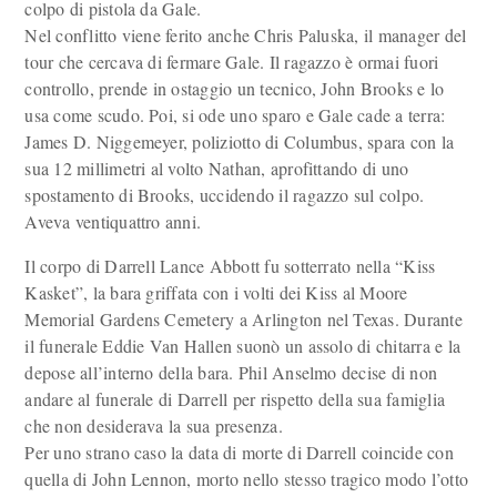
colpo di pistola da Gale.
Nel conflitto viene ferito anche Chris Paluska, il manager del
tour che cercava di fermare Gale. Il ragazzo è ormai fuori
controllo, prende in ostaggio un tecnico, John Brooks e lo
usa come scudo. Poi, si ode uno sparo e Gale cade a terra:
James D. Niggemeyer, poliziotto di Columbus, spara con la
sua 12 millimetri al volto Nathan, aprofittando di uno
spostamento di Brooks, uccidendo il ragazzo sul colpo.
Aveva ventiquattro anni.
Il corpo di Darrell Lance Abbott fu sotterrato nella “Kiss
Kasket”, la bara griffata con i volti dei Kiss al Moore
Memorial Gardens Cemetery a Arlington nel Texas. Durante
il funerale Eddie Van Hallen suonò un assolo di chitarra e la
depose all’interno della bara. Phil Anselmo decise di non
andare al funerale di Darrell per rispetto della sua famiglia
che non desiderava la sua presenza.
Per uno strano caso la data di morte di Darrell coincide con
quella di John Lennon, morto nello stesso tragico modo l’otto