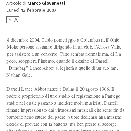
Articolo di
Marco Giovanetti
Lunedì
12 febbraio 2007
A
A
8 dicembre 2004. Tardo pomeriggio a Columbus nell’Ohio.
Molte persone si stanno dirigendo in un club, l’Alrosa Villa,
per assistere a un concerto. Tutto sembra normale ma, di lì a
poco, scoppierà l’inferno, quando il destino di Darrell
“Dimebag” Lance Abbot si legherà a quello di un suo fan,
Nathan Gale.
Darrell Lance Abbot nasce a Dallas il 20 agosto 1966. Il
padre è proprietario di uno studio di registrazione a Pantego,
studio nel quale passano a incidere molti musicisti. Darrell
rimane impressionato dai virtuosismi musicali che sente fin da
bambino nello studio del padre. Vuole dedicarsi alla musica:
decide di provare con la batteria, ma ben presto si accorge
che il frattello Vinnie Paul è molto più bravo e veloce di lui.