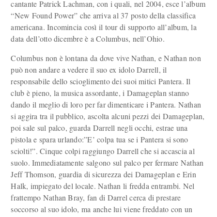
cantante Patrick Lachman, con i quali, nel 2004, esce l’album
“New Found Power” che arriva al 37 posto della classifica
americana. Incomincia così il tour di supporto all’album, la
data dell’otto dicembre è a Columbus, nell’Ohio.
Columbus non è lontana da dove vive Nathan, e Nathan non
può non andare a vedere il suo ex idolo Darrell, il
responsabile dello scioglimento dei suoi mitici Pantera. Il
club è pieno, la musica assordante, i Damageplan stanno
dando il meglio di loro per far dimenticare i Pantera. Nathan
si aggira tra il pubblico, ascolta alcuni pezzi dei Damageplan,
poi sale sul palco, guarda Darrell negli occhi, estrae una
pistola e spara urlando:”E’ colpa tua se i Pantera si sono
sciolti!”. Cinque colpi raggiungo Darrell che si accascia al
suolo. Immediatamente salgono sul palco per fermare Nathan
Jeff Thomson, guardia di sicurezza dei Damageplan e Erin
Halk, impiegato del locale. Nathan li fredda entrambi. Nel
frattempo Nathan Bray, fan di Darrel cerca di prestare
soccorso al suo idolo, ma anche lui viene freddato con un