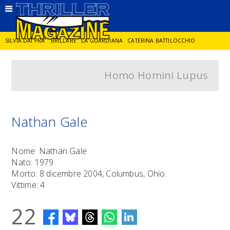
SILVIA DAI PRA'
BRILLARE
LA GUARDIANA
CATERINA BATTILOCCHIO
Homo Homini Lupus
JORGE DIAZ
LA SPIA
DELITTO IN CORNICE
GIANCARLO DE CATALDO
DIEGO ZANDEL
GLI ANNI DI PIETRA
Nathan Gale
Nome: Nathan Gale
Nato: 1979
Morto: 8 dicembre 2004, Columbus, Ohio.
Vittime: 4
22