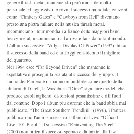
genere thrash metal, mantenendo però uno stile molto
personale ed aggressivo. Arriva il successo mondiale: canzoni
come “Cimitery Gates” e “Cawboys from Hell” diventano
presto una pietra miliare nella musica thrash metal,
incominciano i tour mondiali a fianco delle maggiori band
heavy metal, incominciano ad arrivare fans da tutto il mondo.
L'album successivo “Vulgar Display Of Power” (1992), bissa
il successo della band ed è tutt'oggi considerato il migliore
del quartetto.
Nel 1994 esce “Far Beyond Driven” che mantenne le
aspettative e proseguì la scalata al successo del gruppo. Il
suono dei Pantera è ormai inconfondibile come quello della
chitarra di Darell, la Washburn “Dime” signature model, che
produce assoli taglienti, distorsioni pesantissime e riff fuori
dal comune. Dopo l'album più estremo che la band abbia mai
pubblicato, “The Great Southern Trendkill” (1996), i Pantera
pubblicarono l'anno successivo l'album dal vivo “Official
Live: 101 Proof”. Il successivo “Reinventing The Steel”
(2000) non ottien il successo sperato e dà inizio alla fase