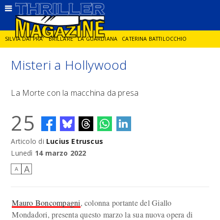
SILVIA DAI PRA'
BRILLARE
LA GUARDIANA
CATERINA BATTILOCCHIO
Misteri a Hollywood
JORGE DIAZ
LA SPIA
DELITTO IN CORNICE
GIANCARLO DE CATALDO
La Morte con la macchina da presa
DIEGO ZANDEL
GLI ANNI DI PIETRA
25
Articolo di
Lucius Etruscus
Lunedì
14 marzo 2022
A
A
Mauro Boncompagni
, colonna portante del Giallo
Mondadori, presenta questo marzo la sua nuova opera di