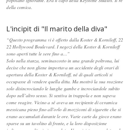
popolano ignorante. Era il capo della Keystone Studios. Il re
della comica
.
L'incipit di "Il marito della diva"
“Questo programma vi è offerto dalla Koster & Korniloff, 22
22 Hollywood Boulevard. I negozi della Koster & Korniloff
sono aperti tutte le sere fino a…”
Solo nella stanza, seminascosto in una grande poltrona, lui
decise che non gliene importava un accidente degli orari di
apertura della Koster & Korniloff, né di quali articoli si
occupasse di vendere quella ditta. Ma mostrò la sua reazione
solo disincrociando le lunghe gambe e incrociandole subito
dopo nell’altro senso. Si sentiva in trappola e non sapeva
come reagire. Vicino a sé aveva un recipiente di ceramica
messicana pieno fino all’orlo di mozziconi di sigarette che si
erano accumulati durante le ore. Varie carte da gioco erano
sparse su un tavolino di fronte, e la loro disposizione