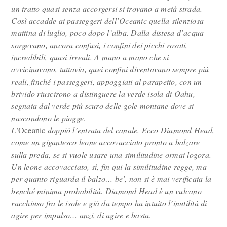
un tratto quasi senza accorgersi si trovano a metà strada.
Così accadde ai passeggeri dell’Oceanic quella silenziosa
mattina di luglio, poco dopo l’alba. Dalla distesa d’acqua
sorgevano, ancora confusi, i confini dei picchi rosati,
incredibili, quasi irreali. A mano a mano che si
avvicinavano, tuttavia, quei confini diventavano sempre più
reali, finché i passeggeri, appoggiati al parapetto, con un
brivido riuscirono a distinguere la verde isola di Oahu,
segnata dal verde più scuro delle gole montane dove si
nascondono le piogge
.
L’
Oceanic
doppiò l’entrata del canale. Ecco Diamond Head,
come un gigantesco leone accovacciato pronto a balzare
sulla preda, se si vuole usare una similitudine ormai logora.
Un leone accovacciato, sì, fin qui la similitudine regge, ma
per quanto riguarda il balzo… be’, non si è mai verificata la
benché minima probabilità. Diamond Head è un vulcano
racchiuso fra le isole e già da tempo ha intuito l’inutilità di
agire per impulso… anzi, di agire e basta
.