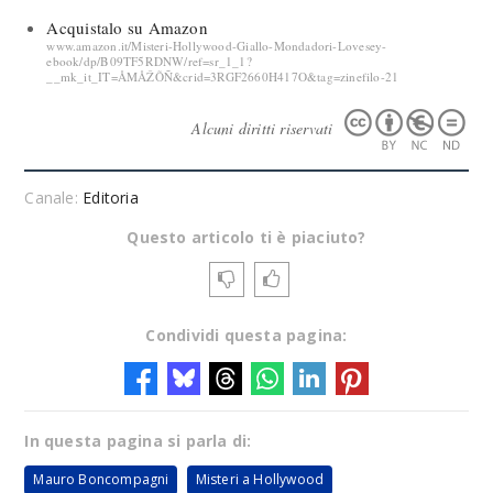
Acquistalo su Amazon
www.amazon.it/Misteri-Hollywood-Giallo-Mondadori-Lovesey-
ebook/dp/B09TF5RDNW/ref=sr_1_1?
__mk_it_IT=ÅMÅŽÕÑ&crid=3RGF2660H417O&tag=zinefilo-21
Alcuni diritti riservati
Canale:
Editoria
Questo articolo ti è piaciuto?
Condividi questa pagina:
In questa pagina si parla di:
Mauro Boncompagni
Misteri a Hollywood