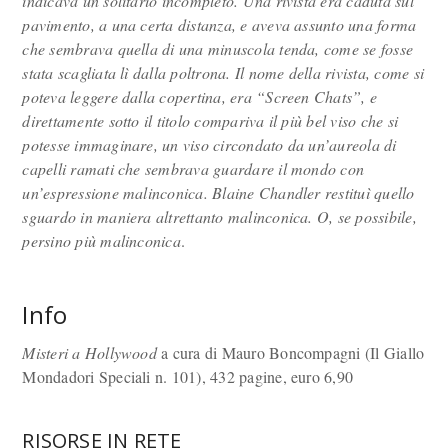
indicava un solitario incompleto. Una rivista era caduta sul
pavimento, a una certa distanza, e aveva assunto una forma
che sembrava quella di una minuscola tenda, come se fosse
stata scagliata lì dalla poltrona. Il nome della rivista, come si
poteva leggere dalla copertina, era “Screen Chats”, e
direttamente sotto il titolo compariva il più bel viso che si
potesse immaginare, un viso circondato da un’aureola di
capelli ramati che sembrava guardare il mondo con
un’espressione malinconica. Blaine Chandler restituì quello
sguardo in maniera altrettanto malinconica. O, se possibile,
persino più malinconica
.
Info
Misteri a Hollywood
a cura di Mauro Boncompagni (Il Giallo
Mondadori Speciali n. 101), 432 pagine, euro 6,90
RISORSE IN RETE