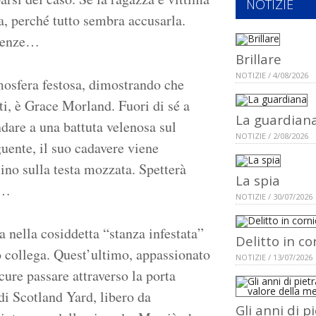
NOTIZIE
a, perché tutto sembra accusarla.
arenze…
Brillare
NOTIZIE / 4/08/2026
mosfera festosa, dimostrando che
ti, è Grace Morland. Fuori di sé a
La guardian
ndare a una battuta velenosa sul
NOTIZIE / 2/08/2026
guente, il suo cadavere viene
ino sulla testa mozzata. Spetterà
La spia
o…
NOTIZIE / 30/07/2026
a nella cosiddetta “stanza infestata”
Delitto in co
o collega. Quest’ultimo, appassionato
NOTIZIE / 13/07/2026
cure passare attraverso la porta
 di Scotland Yard, libero da
Gli anni di p