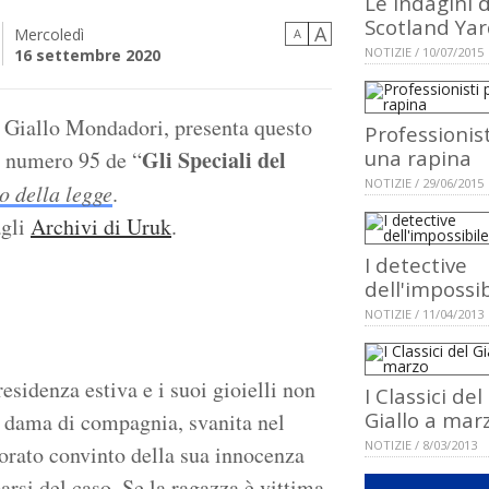
Le indagini d
Scotland Ya
A
Mercoledì
A
NOTIZIE / 10/07/2015
16 settembre 2020
l Giallo Mondadori, presenta questo
Professionis
Gli Speciali del
una rapina
il numero 95 de “
NOTIZIE / 29/06/2015
o della legge
.
agli
Archivi di Uruk
.
I detective
dell'impossib
NOTIZIE / 11/04/2013
esidenza estiva e i suoi gioielli non
I Classici del
Giallo a mar
ne dama di compagnia, svanita nel
NOTIZIE / 8/03/2013
morato convinto della sua innocenza
arsi del caso. Se la ragazza è vittima