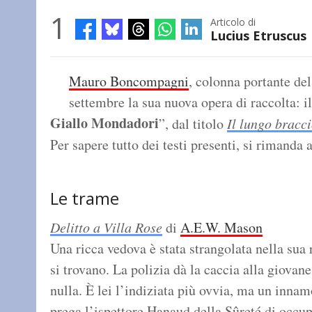
1
Articolo di
Lucius Etruscus
Mauro Boncompagni
, colonna portante de
settembre la sua nuova opera di raccolta: 
Giallo Mondadori
”, dal titolo
Il lungo bracci
Per sapere tutto dei testi presenti, si rimanda 
Le trame
Delitto a Villa Rose
di
A.E.W. Mason
Una ricca vedova è stata strangolata nella sua r
si trovano. La polizia dà la caccia alla giova
nulla. È lei l’indiziata più ovvia, ma un inna
prega l’ispettore Hanaud della Sûreté di occup