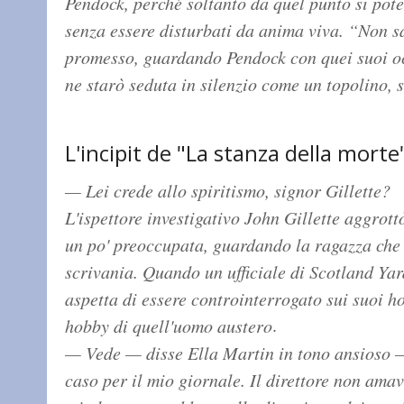
Pendock, perché soltanto da quel punto si pote
senza essere disturbati da anima viva. “Non s
promesso, guardando Pendock con quei suoi oc
ne starò seduta in silenzio come un topolino, 
L'incipit de "La stanza della morte
— Lei crede allo spiritismo, signor Gillette?
L'ispettore investigativo John Gillette aggrott
un po' preoccupata, guardando la ragazza che 
scrivania. Quando un ufficiale di Scotland Yar
aspetta di essere controinterrogato sui suoi h
.
hobby di quell'uomo austero
— Vede — disse Ella Martin in tono ansioso —
caso per il mio giornale. Il direttore non amava