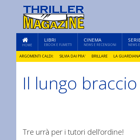
LIBRI
CINEMA
SERI
EBOOK E FUMETTI
NEWS E RECENSIONI
NEWS E
HOME
ARGOMENTI CALDI:
SILVIA DAI PRA'
BRILLARE
LA GUARDIAN
Il lungo braccio
GLI ANNI DI PIETRA
Tre urrà per i tutori dell’ordine!