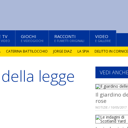
E TV
GIOCHI
RACCONTI
VIDEO
 VIDEO
E VIDEOGIOCHI
E FUMETTI ORIGINALI
E GALLERIE
A
CATERINA BATTILOCCHIO
JORGE DIAZ
LA SPIA
DELITTO IN CORNICE
 della legge
VEDI ANCH
Il giardino d
rose
NOTIZIE / 10/05/2017