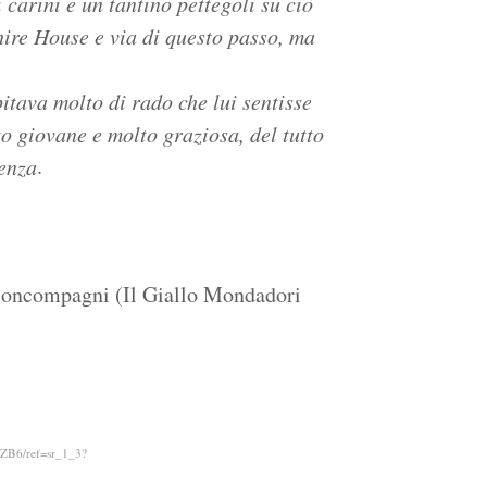
 carini e un tantino pettegoli su ciò
hire House e via di questo passo, ma
itava molto di rado che lui sentisse
to giovane e molto graziosa, del tutto
.
cenza
Boncompagni (Il Giallo Mondadori
RZB6/ref=sr_1_3?