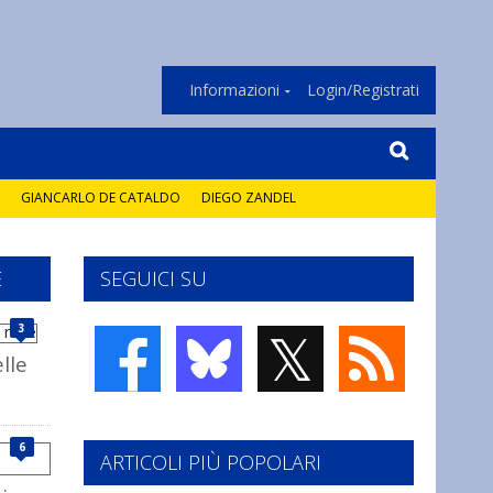
Informazioni
Login/Registrati
GIANCARLO DE CATALDO
DIEGO ZANDEL
E
SEGUICI SU
𝕏
3
elle
6
ARTICOLI PIÙ POPOLARI