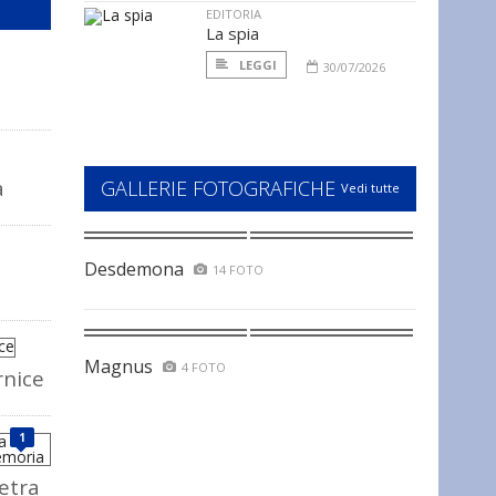
EDITORIA
La spia
LEGGI
30/07/2026
a
GALLERIE FOTOGRAFICHE
Vedi tutte
Desdemona
14 FOTO
Magnus
4 FOTO
rnice
1
ietra