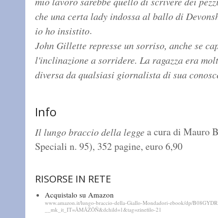
mio lavoro sarebbe quello di scrivere dei pezzi
che una certa lady indossa al ballo di Devons
.
io ho insistito
John Gillette represse un sorriso, anche se cap
l'inclinazione a sorridere. La ragazza era mol
diversa da qualsiasi giornalista di sua conos
Info
a cura di Mauro 
Il lungo braccio della legge
Speciali n. 95), 352 pagine, euro 6,90
RISORSE IN RETE
Acquistalo su Amazon
www.amazon.it/lungo-braccio-della-Giallo-Mondadori-ebook/dp/B08GYD
__mk_it_IT=ÅMÅŽÕÑ&dchild=1&tag=zinefilo-21