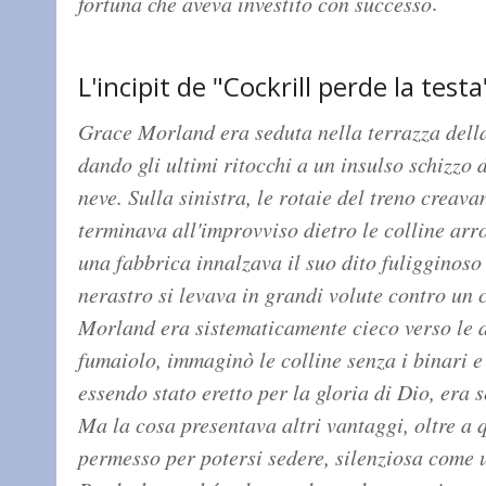
.
fortuna che aveva investito con successo
L'incipit de "Cockrill perde la testa
Grace Morland era seduta nella terrazza dell
dando gli ultimi ritocchi a un insulso schizzo
neve. Sulla sinistra, le rotaie del treno creav
terminava all'improvviso dietro le colline arro
una fabbrica innalzava il suo dito fuligginoso
nerastro si levava in grandi volute contro un 
Morland era sistematicamente cieco verso le a
fumaiolo, immaginò le colline senza i binari e
essendo stato eretto per la gloria di Dio, era s
Ma la cosa presentava altri vantaggi, oltre a q
permesso per potersi sedere, silenziosa come u