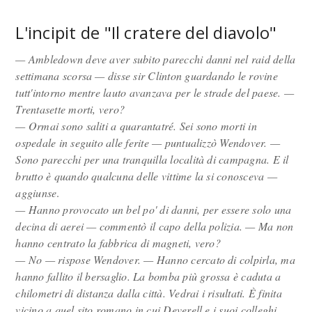
L'incipit de "Il cratere del diavolo"
— Ambledown deve aver subito parecchi danni nel raid della
settimana scorsa — disse sir Clinton guardando le rovine
tutt'intorno mentre lauto avanzava per le strade del paese. —
Trentasette morti, vero?
— Ormai sono saliti a quarantatré. Sei sono morti in
ospedale in seguito alle ferite — puntualizzò Wendover. —
Sono parecchi per una tranquilla località di campagna. E il
brutto è quando qualcuna delle vittime la si conosceva —
aggiunse
.
— Hanno provocato un bel po' di danni, per essere solo una
decina di aerei — commentò il capo della polizia. — Ma non
hanno centrato la fabbrica di magneti, vero?
— No — rispose Wendover. — Hanno cercato di colpirla, ma
hanno fallito il bersaglio. La bomba più grossa è caduta a
chilometri di distanza dalla città. Vedrai i risultati. È finita
vicino a quel sito romano in cui Deverell e i suoi colleghi