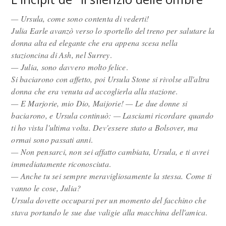
— Ursula, come sono contenta di vederti!
Julia Earle avanzò verso lo sportello del treno per salutare la
donna alta ed elegante che era appena scesa nella
stazioncina di Ash, nel Surrey
.
— Julia, sono davvero molto felice
.
Si baciarono con affetto, poi Ursula Stone si rivolse all'altra
donna che era venuta ad accoglierla alla stazione
.
— E Marjorie, mio Dio, Maijorie! — Le due donne si
baciarono, e Ursula continuò: — Lasciami ricordare quando
ti ho vista l'ultima volta. Dev'essere stato a Bolsover, ma
ormai sono passati anni
.
— Non pensarci, non sei affatto cambiata, Ursula, e ti avrei
immediatamente riconosciuta
.
— Anche tu sei sempre meravigliosamente la stessa. Come ti
vanno le cose, Julia?
Ursula dovette occuparsi per un momento del facchino che
stava portando le sue due valigie alla macchina dell'amica
.