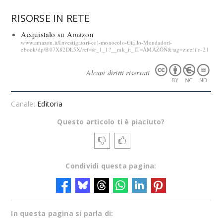
RISORSE IN RETE
Acquistalo su Amazon
www.amazon.it/Investigatori-col-monocolo-Giallo-Mondadori-
ebook/dp/B07X82DL5X/ref=sr_1_1?__mk_it_IT=ÅMÅŽÕÑ&tag=zinefilo-21
Alcuni diritti riservati
Canale:
Editoria
Questo articolo ti è piaciuto?
Condividi questa pagina:
In questa pagina si parla di: