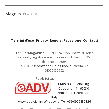
Magnus
4 FOTO
Termini d'uso
Privacy
Regole
Redazione
Contatti
ThrillerMagazine
- ISSN 1974-8256 - Parte di Delos
Network, registrazione tribunale di Milano, n. 253
del 4 aprile 2005.
©2003
Associazione Delos Books
. Partita Iva
04029050962.
Pubblicità:
EADV s.r.l.
- Via Luigi
Capuana, 11 - 95030
Tremestieri Etneo (CT) -
Italy
www.eadv.it - info@eadv.it - Tel: +39.0952830326