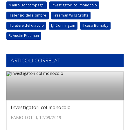
Mauro Boncompagni
Investigatori col monocolo
Il silenzio delle ombre
Freeman Wills Crofts
Il cratere del diavolo
J.J. Connington
Il caso Burnaby
R. Austin Freeman
ARTICOLI CORRELATI
Investigatori col monocolo
FABIO LOTTI, 12/09/2019