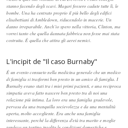
stanno facendo degli scavi. Magari fossero cadute tutte lì, le
bombe. Una ha centrato proprio il più bello degli edifici
elisabettiani di Ambledown, riducendolo in macerie. Un
danno irreparabile. Anch’io spero nella vittoria, Clinton, ma
vorrei tanto che quella dannata fabbrica non fosse mai stata
costruita. È quella che attira gli aerei nemici
.
L'incipit de "Il caso Burnaby"
È un evento consueto nella medicina generale che un medico
di famiglia si trasformi ben presto in un amico di famiglia. I
Burnaby erano stati tra i miei primi pazienti, e una reciproca
simpatia aveva fatto nascere ben presto tra di noi una
relazione più intima. La loro era una famiglia gradevole,
pervasa da una tranquilla socievolezza e da una mentalità
aperta, molto accogliente. Era anche una famiglia
interessante, perché la differenza d'età tra marito e moglie
rendeva un tantino insolite le condizioni domestiche e