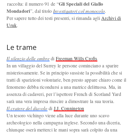
Gli Speciali del Giallo
raccolta: il numero 91 de “
Mondadori
”, dal titolo
Investigatori col monocolo
.
Per sapere tutto dei testi presenti, si rimanda agli
Archivi di
Uruk
.
Le trame
Il silenzio delle ombre
di
Freeman Wills Crofts
In un villaggio del Surrey le persone cominciano a sparire
misteriosamente. Se in principio sussiste la possibilità che si
tratti di sparizioni volontarie, ben presto appare chiaro come il
fenomeno debba ricondursi a una matrice delittuosa. Ma, in
assenza di cadaveri, per l’ispettore French di Scotland Yard
sarà una vera impresa riuscire a dimostrare la sua teoria.
Il cratere del diavolo
di
J.J. Connington
Un tesoro vichingo viene alla luce durante uno scavo
archeologico nella campagna inglese. Secondo una diceria,
chiunque oserà metterci le mani sopra sarà colpito da una