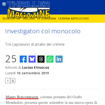
SILVIA DAI PRA'
BRILLARE
LA GUARDIANA
CATERINA BATTILOCCHIO
Investigatori col monocolo
JORGE DIAZ
LA SPIA
DELITTO IN CORNICE
GIANCARLO DE CATALDO
Tre capolavori di analisi del crimine
DIEGO ZANDEL
GLI ANNI DI PIETRA
25
Articolo di
Lucius Etruscus
Lunedì
16 settembre 2019
A
A
Mauro Boncompagni
, colonna portante del Giallo
Mondadori, presenta questo settembre la sua nuova opera di