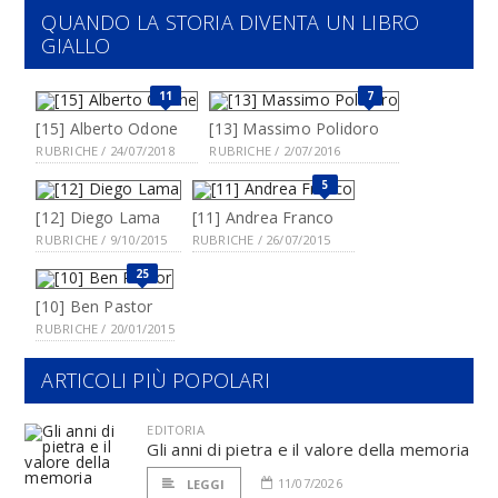
QUANDO LA STORIA DIVENTA UN LIBRO
GIALLO
11
7
[15] Alberto Odone
[13] Massimo Polidoro
RUBRICHE / 24/07/2018
RUBRICHE / 2/07/2016
5
[12] Diego Lama
[11] Andrea Franco
RUBRICHE / 9/10/2015
RUBRICHE / 26/07/2015
25
[10] Ben Pastor
RUBRICHE / 20/01/2015
ARTICOLI PIÙ POPOLARI
EDITORIA
Gli anni di pietra e il valore della memoria
11/07/2026
LEGGI