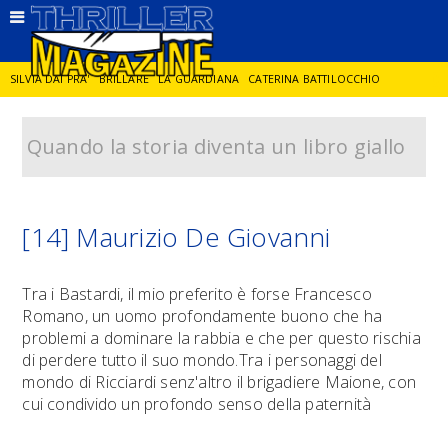
SILVIA DAI PRA'
BRILLARE
LA GUARDIANA
CATERINA BATTILOCCHIO
Quando la storia diventa un libro giallo
JORGE DIAZ
LA SPIA
DELITTO IN CORNICE
GIANCARLO DE CATALDO
DIEGO ZANDEL
GLI ANNI DI PIETRA
[14] Maurizio De Giovanni
Tra i Bastardi, il mio preferito è forse Francesco
Romano, un uomo profondamente buono che ha
problemi a dominare la rabbia e che per questo rischia
di perdere tutto il suo mondo.Tra i personaggi del
mondo di Ricciardi senz'altro il brigadiere Maione, con
cui condivido un profondo senso della paternità