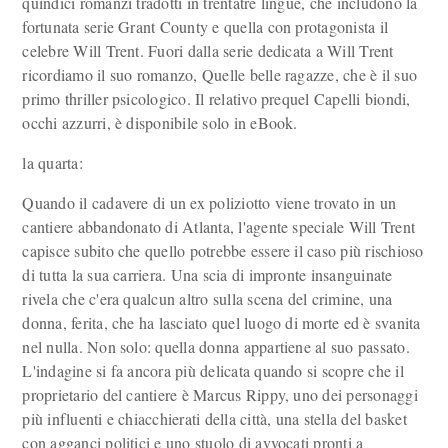
quindici romanzi tradotti in trentatré lingue, che includono la
fortunata serie Grant County e quella con protagonista il
celebre Will Trent. Fuori dalla serie dedicata a Will Trent
ricordiamo il suo romanzo, Quelle belle ragazze, che è il suo
primo thriller psicologico. Il relativo prequel Capelli biondi,
occhi azzurri, è disponibile solo in eBook.
la quarta:
Quando il cadavere di un ex poliziotto viene trovato in un
cantiere abbandonato di Atlanta, l'agente speciale Will Trent
capisce subito che quello potrebbe essere il caso più rischioso
di tutta la sua carriera. Una scia di impronte insanguinate
rivela che c'era qualcun altro sulla scena del crimine, una
donna, ferita, che ha lasciato quel luogo di morte ed è svanita
nel nulla. Non solo: quella donna appartiene al suo passato.
L'indagine si fa ancora più delicata quando si scopre che il
proprietario del cantiere è Marcus Rippy, uno dei personaggi
più influenti e chiacchierati della città, una stella del basket
con agganci politici e uno stuolo di avvocati pronti a