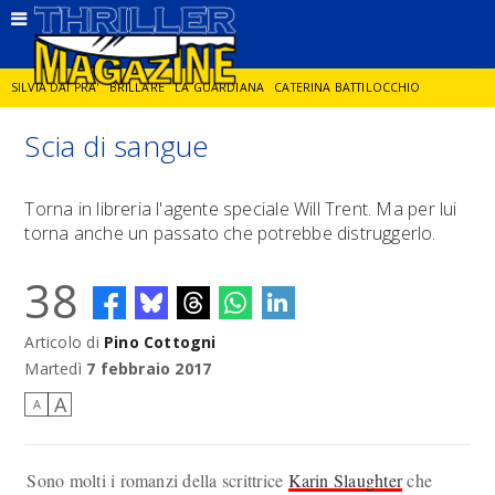
SILVIA DAI PRA'
BRILLARE
LA GUARDIANA
CATERINA BATTILOCCHIO
Scia di sangue
JORGE DIAZ
LA SPIA
DELITTO IN CORNICE
GIANCARLO DE CATALDO
Torna in libreria l'agente speciale Will Trent. Ma per lui
torna anche un passato che potrebbe distruggerlo.
DIEGO ZANDEL
GLI ANNI DI PIETRA
38
Articolo di
Pino Cottogni
Martedì
7 febbraio 2017
A
A
Sono molti i romanzi della scrittrice
Karin Slaughter
che