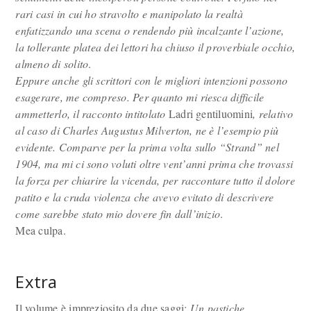
rari casi in cui ho stravolto e manipolato la realtà
enfatizzando una scena o rendendo più incalzante l’azione,
la tollerante platea dei lettori ha chiuso il proverbiale occhio,
almeno di solito
.
Eppure anche gli scrittori con le migliori intenzioni possono
esagerare, me compreso. Per quanto mi riesca difficile
ammetterlo, il racconto intitolato
Ladri gentiluomini
, relativo
al caso di Charles Augustus Milverton, ne è l’esempio più
evidente. Comparve per la prima volta sullo “Strand” nel
1904, ma mi ci sono voluti oltre vent’anni prima che trovassi
la forza per chiarire la vicenda, per raccontare tutto il dolore
patito e la cruda violenza che avevo evitato di descrivere
come sarebbe stato mio dovere fin dall’inizio
.
Mea culpa.
Extra
Il volume è impreziosito da due saggi:
Un pastiche