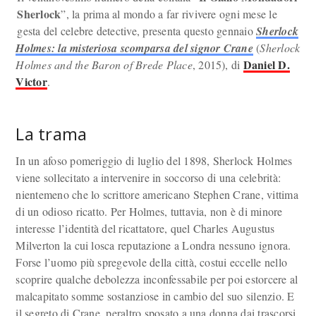
Sherlock
”, la prima al mondo a far rivivere ogni mese le
gesta del celebre detective, presenta questo gennaio
Sherlock
Holmes: la misteriosa scomparsa del signor Crane
(
Sherlock
Daniel D.
Holmes and the Baron of Brede Place
, 2015), di
Victor
.
La trama
In un afoso pomeriggio di luglio del 1898, Sherlock Holmes
viene sollecitato a intervenire in soccorso di una celebrità:
nientemeno che lo scrittore americano Stephen Crane, vittima
di un odioso ricatto. Per Holmes, tuttavia, non è di minore
interesse l’identità del ricattatore, quel Charles Augustus
Milverton la cui losca reputazione a Londra nessuno ignora.
Forse l’uomo più spregevole della città, costui eccelle nello
scoprire qualche debolezza inconfessabile per poi estorcere al
malcapitato somme sostanziose in cambio del suo silenzio. E
il segreto di Crane, peraltro sposato a una donna dai trascorsi