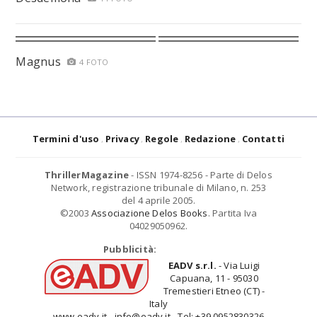
Magnus
4 FOTO
Termini d'uso
Privacy
Regole
Redazione
Contatti
ThrillerMagazine
- ISSN 1974-8256 - Parte di Delos
Network, registrazione tribunale di Milano, n. 253
del 4 aprile 2005.
©2003
Associazione Delos Books
. Partita Iva
04029050962.
Pubblicità:
EADV s.r.l.
- Via Luigi
Capuana, 11 - 95030
Tremestieri Etneo (CT) -
Italy
www.eadv.it - info@eadv.it - Tel: +39.0952830326