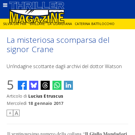
SILVIA DAI PRA'
BRILLARE
LA GUARDIANA
CATERINA BATTILOCCHIO
La misteriosa scomparsa del
JORGE DIAZ
LA SPIA
DELITTO IN CORNICE
GIANCARLO DE CATALDO
signor Crane
DIEGO ZANDEL
GLI ANNI DI PIETRA
Un’indagine scottante dagli archivi del dottor Watson
5
Articolo di
Lucius Etruscus
Mercoledì
18 gennaio 2017
A
A
Il Giallo Mondadori
Il ventinovesimo numero della collana “