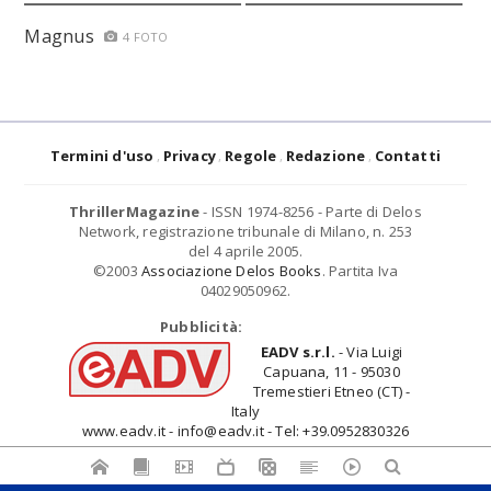
Magnus
4 FOTO
Termini d'uso
Privacy
Regole
Redazione
Contatti
ThrillerMagazine
- ISSN 1974-8256 - Parte di Delos
Network, registrazione tribunale di Milano, n. 253
del 4 aprile 2005.
©2003
Associazione Delos Books
. Partita Iva
04029050962.
Pubblicità:
EADV s.r.l.
- Via Luigi
Capuana, 11 - 95030
Tremestieri Etneo (CT) -
Italy
www.eadv.it - info@eadv.it - Tel: +39.0952830326