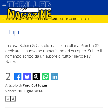
SILVIA DAI PRA'
BRILLARE
LA GUARDIANA
CATERINA BATTILOCCHIO
I lupi
JORGE DIAZ
LA SPIA
DELITTO IN CORNICE
GIANCARLO DE CATALDO
In casa Baldini & Castoldi nasce la collana Piombo 82
dedicata al nuovo noir americano ed europeo. Subito il
DIEGO ZANDEL
GLI ANNI DI PIETRA
romanzo scritto da un autore di tutto rilievo: Ray
Banks.
2
Articolo di
Pino Cottogni
Venerdì
18 luglio 2014
A
A