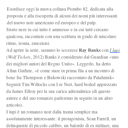
Esordisce oggi la nuova collana Piombo 82, dedicata alla
proposta e alla riscoperta di alcuni dei nomi più interessanti
del nuovo noir americano ed europeo e del pulp.
Storie nere in cui tutto è ammesso e in cui tutti cercano
qualcosa, raccontate con una scrittura in grado di miscelare
ritmo, ironia, emozioni.
Ray Banks
Ad aprire la serie, saranno lo scozzese
con
I lupi
(
Wolf Tickets
, 2012) Banks è considerato dal Guardian «uno
dei migliori autori del Regno Unito». Leggerlo, ha detto
Allan Guthrie, «è come stare in prima fila a un incontro di
boxe fra Thompson e Bukowski raccontato da Palahniuk»
Seguirà Tim Willocks con I re Neri, hard boiled apprezzato
da James Ellroy per la sua carica adrenalinica (di questo
autore e del suo romanzo parleremo in seguito in un altro
articolo).
I lupi è un romanzo noir dalla trama semplice ma
assolutamente interessante: il protagonista, Sean Farrell, un
delinquente di piccolo calibro, un balordo di ex militare, una