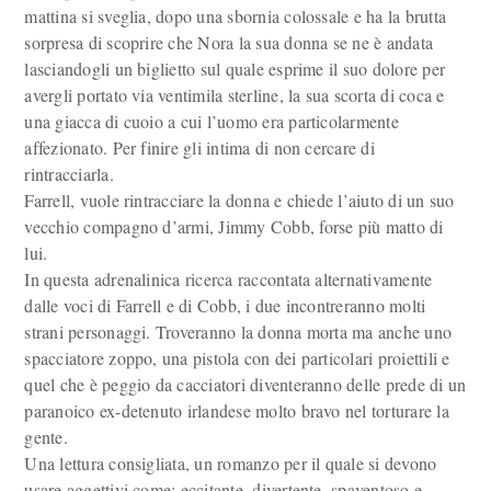
mattina si sveglia, dopo una sbornia colossale e ha la brutta
sorpresa di scoprire che Nora la sua donna se ne è andata
lasciandogli un biglietto sul quale esprime il suo dolore per
avergli portato via ventimila sterline, la sua scorta di coca e
una giacca di cuoio a cui l’uomo era particolarmente
affezionato. Per finire gli intima di non cercare di
rintracciarla.
Farrell, vuole rintracciare la donna e chiede l’aiuto di un suo
vecchio compagno d’armi, Jimmy Cobb, forse più matto di
lui.
In questa adrenalinica ricerca raccontata alternativamente
dalle voci di Farrell e di Cobb, i due incontreranno molti
strani personaggi. Troveranno la donna morta ma anche uno
spacciatore zoppo, una pistola con dei particolari proiettili e
quel che è peggio da cacciatori diventeranno delle prede di un
paranoico ex-detenuto irlandese molto bravo nel torturare la
gente.
Una lettura consigliata, un romanzo per il quale si devono
usare aggettivi come: eccitante, divertente, spaventoso e