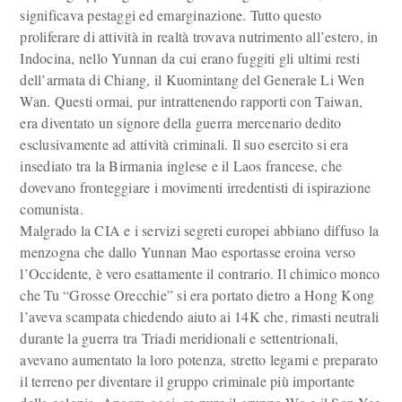
significava pestaggi ed emarginazione. Tutto questo
proliferare di attività in realtà trovava nutrimento all’estero, in
Indocina, nello Yunnan da cui erano fuggiti gli ultimi resti
dell’armata di Chiang, il Kuomintang del Generale Li Wen
Wan. Questi ormai, pur intrattenendo rapporti con Taiwan,
era diventato un signore della guerra mercenario dedito
esclusivamente ad attività criminali. Il suo esercito si era
insediato tra la Birmania inglese e il Laos francese, che
dovevano fronteggiare i movimenti irredentisti di ispirazione
comunista.
Malgrado la CIA e i servizi segreti europei abbiano diffuso la
menzogna che dallo Yunnan Mao esportasse eroina verso
l’Occidente, è vero esattamente il contrario. Il chimico monco
che Tu “Grosse Orecchie” si era portato dietro a Hong Kong
l’aveva scampata chiedendo aiuto ai 14K che, rimasti neutrali
durante la guerra tra Triadi meridionali e settentrionali,
avevano aumentato la loro potenza, stretto legami e preparato
il terreno per diventare il gruppo criminale più importante