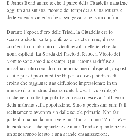
E James Bond ammette che il parco della Cittadella mantiene
oggi un’aria sinistra, ricordo dei tempi della Città Murata e
delle vicende violente che si svolgevano nei suoi confini.
Durante l’epoca d’oro delle Triadi, la Cittadella era lo
scenario ideale per la proliferazione del crimine, divisa
com’era in un labirinto di vicoli avvolti nelle tenebre dai
nomi espliciti. La Strada del Piscio di Ratto, il Vicolo del
Vomito sono solo due esempi. Qui l’eroina si diffuse a
macchia d’olio creando una popolazione di disperati, disposti
a tutto pur di procurarsi i soldi per la dose quotidiana di
eroina che raggiunse una diffusione impressionate in un
numero di anni straordinariamente breve. Il vizio dilagò
anche nei quartieri popolari e con esso cresceva l’influenza
della malavita sulla popolazione. Sino a pochissimi anni fa il
reclutamento avveniva sin dalle scuole primarie. Non far
parte di una banda, non avere un “Tai lo” o uno “Zio” -
Kor
in cantonese - che appartenesse a una Triade o quantomeno a
un sottogruppo legato a una grande organizzazione,