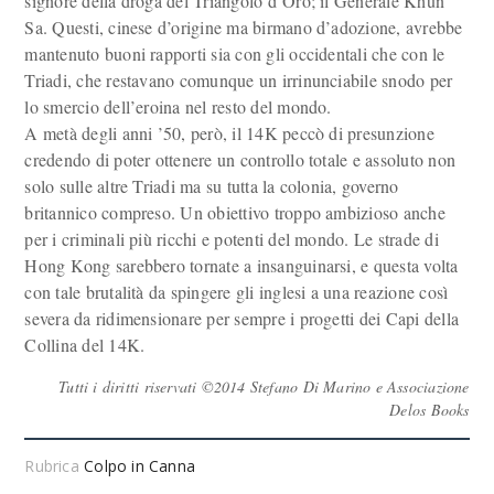
signore della droga del Triangolo d’Oro; il Generale Khun
Sa. Questi, cinese d’origine ma birmano d’adozione, avrebbe
mantenuto buoni rapporti sia con gli occidentali che con le
Triadi, che restavano comunque un irrinunciabile snodo per
lo smercio dell’eroina nel resto del mondo.
A metà degli anni ’50, però, il 14K peccò di presunzione
credendo di poter ottenere un controllo totale e assoluto non
solo sulle altre Triadi ma su tutta la colonia, governo
britannico compreso. Un obiettivo troppo ambizioso anche
per i criminali più ricchi e potenti del mondo. Le strade di
Hong Kong sarebbero tornate a insanguinarsi, e questa volta
con tale brutalità da spingere gli inglesi a una reazione così
severa da ridimensionare per sempre i progetti dei Capi della
Collina del 14K.
Tutti i diritti riservati ©2014 Stefano Di Marino e Associazione
Delos Books
Rubrica
Colpo in Canna