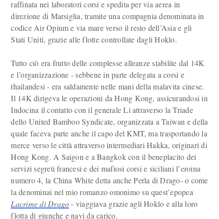
raffinata nei laboratori corsi e spedita per via aerea in
direzione di Marsiglia, tramite una compagnia denominata in
codice Air Opium e via mare verso il resto dell’Asia e gli
Stati Uniti, grazie alle flotte controllate dagli Hoklo.
Tutto ciò era frutto delle complesse alleanze stabilite dal 14K
e l’organizzazione - sebbene in parte delegata a corsi e
thailandesi - era saldamente nelle mani della malavita cinese.
Il 14K dirigeva le operazioni da Hong Kong, assicurandosi in
Indocina il contatto con il generale Li attraverso la Triade
dello United Bamboo Syndicate, organizzata a Taiwan e della
quale faceva parte anche il capo del KMT, ma trasportando la
merce verso le città attraverso intermediari Hakka, originari di
Hong Kong. A Saigon e a Bangkok con il beneplacito dei
servizi segreti francesi e dei mafiosi corsi e siciliani l’eroina
numero 4, la China White detta anche Perla di Drago- o come
la denominai nel mio romanzo omonimo su quest’epopea
Lacrime di Drago
- viaggiava grazie agli Hoklo e alla loro
flotta di giunche e navi da carico.