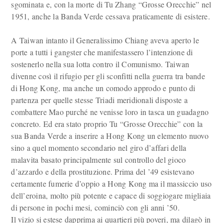
sgominata e, con la morte di Tu Zhang “Grosse Orecchie” nel
1951, anche la Banda Verde cessava praticamente di esistere.
A Taiwan intanto il Generalissimo Chiang aveva aperto le
porte a tutti i gangster che manifestassero l’intenzione di
sostenerlo nella sua lotta contro il Comunismo. Taiwan
divenne così il rifugio per gli sconfitti nella guerra tra bande
di Hong Kong, ma anche un comodo approdo e punto di
partenza per quelle stesse Triadi meridionali disposte a
combattere Mao purché ne venisse loro in tasca un guadagno
concreto. Ed era stato proprio Tu “Grosse Orecchie” con la
sua Banda Verde a inserire a Hong Kong un elemento nuovo
sino a quel momento secondario nel giro d’affari della
malavita basato principalmente sul controllo del gioco
d’azzardo e della prostituzione. Prima del ’49 esistevano
certamente fumerie d’oppio a Hong Kong ma il massiccio uso
dell’eroina, molto più potente e capace di soggiogare migliaia
di persone in pochi mesi, cominciò con gli anni ’50.
Il vizio si estese dapprima ai quartieri più poveri, ma dilagò in