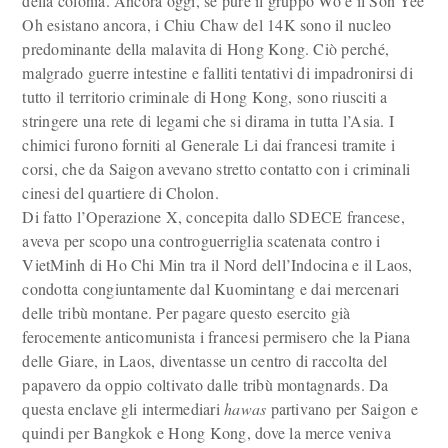
della colonia. Ancora oggi, se pure il gruppo Wo e il Son Yee
Oh esistano ancora, i Chiu Chaw del 14K sono il nucleo
predominante della malavita di Hong Kong. Ciò perché,
malgrado guerre intestine e falliti tentativi di impadronirsi di
tutto il territorio criminale di Hong Kong, sono riusciti a
stringere una rete di legami che si dirama in tutta l’Asia. I
chimici furono forniti al Generale Li dai francesi tramite i
corsi, che da Saigon avevano stretto contatto con i criminali
cinesi del quartiere di Cholon.
Di fatto l’Operazione X, concepita dallo SDECE francese,
aveva per scopo una controguerriglia scatenata contro i
VietMinh di Ho Chi Min tra il Nord dell’Indocina e il Laos,
condotta congiuntamente dal Kuomintang e dai mercenari
delle tribù montane. Per pagare questo esercito già
ferocemente anticomunista i francesi permisero che la Piana
delle Giare, in Laos, diventasse un centro di raccolta del
papavero da oppio coltivato dalle tribù montagnards. Da
questa enclave gli intermediari
hawas
partivano per Saigon e
quindi per Bangkok e Hong Kong, dove la merce veniva