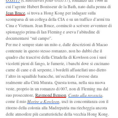
OSS117
(
Chinoiseries pour OSS117
), romanzo del 1966 in
cui l’agente Hubert Bonisseur de la Bath, nato dalla penna di
Jean Bruce
, si trova a Hong Kong per indagare sulla
scomparsa di un collega della CIA e su un traffico d’armi tra
Cina e Vietnam. Jean Bruce, cominciò a scrivere avventure di
spionaggio prima di Ian Fleming e aveva l’abitudine di
documentarsi “sul campo”.
Per me è sempre stato un mito e, dalle descrizioni di Macao
contenute in questo stesso romanzo, non ho dubbi che il
quadro che trascrive della Cittadella di Kowloon con i suoi
vicoletti pieni di fango, le fumerie, i banchi dove si cucinano
carne di cane e di serpente, i bordelli affastellati uno dietro
l’altro in squallide baracche, un’occhiata l’avesse data
realmente alla Città Murata. Questa torna, nella sua nuova
veste, proprio in un romanzo di 007, non di Fleming ma dal
suo prosecutore,
Raymond Benson
.
Conto alla rovescia
,
come il mio
Morire a Kowloon
, uscì in concomitanza con il
ritorno della colonia alla Madrepatria ma riecheggia ancora
delle atmosfere più caratteristiche della vecchia Hong Kong.