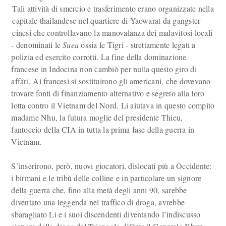
Tali attività di smercio e trasferimento erano organizzate nella
capitale thailandese nel quartiere di Yaowarat da gangster
cinesi che controllavano la manovalanza dei malavitosi locali
- denominati le
Suea
ossia le Tigri - strettamente legati a
polizia ed esercito corrotti. La fine della dominazione
francese in Indocina non cambiò per nulla questo giro di
affari. Ai francesi si sostituirono gli americani, che dovevano
trovare fonti di finanziamento alternativo e segreto alla loro
lotta contro il Vietnam del Nord. Li aiutava in questo compito
madame Nhu, la futura moglie del presidente Thieu,
fantoccio della CIA in tutta la prima fase della guerra in
Vietnam.
S’inserirono, però, nuovi giocatori, dislocati più a Occidente:
i birmani e le tribù delle colline e in particolare un signore
della guerra che, fino alla metà degli anni 90, sarebbe
diventato una leggenda nel traffico di droga, avrebbe
sbaragliato Li e i suoi discendenti diventando l’indiscusso