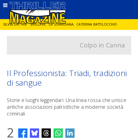
SILVIA DAI PRA'
BRILLARE
LA GUARDIANA
CATERINA BATTILOCCHIO
Colpo in Canna
JORGE DIAZ
LA SPIA
DELITTO IN CORNICE
GIANCARLO DE CATALDO
DIEGO ZANDEL
GLI ANNI DI PIETRA
Il Professionista: Triadi, tradizioni
di sangue
Storie e luoghi leggendari. Una linea rossa che unisce
antiche associazioni patriottiche a moderne società
criminali
2