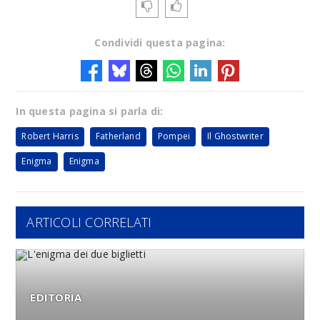
Condividi questa pagina:
In questa pagina si parla di:
Robert Harris
Fatherland
Pompei
Il Ghostwriter
Enigma
Enigma
ARTICOLI CORRELATI
EDITORIA