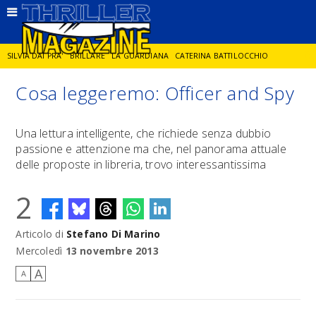
SILVIA DAI PRA'
BRILLARE
LA GUARDIANA
CATERINA BATTILOCCHIO
Cosa leggeremo: Officer and Spy
JORGE DIAZ
LA SPIA
DELITTO IN CORNICE
GIANCARLO DE CATALDO
Una lettura intelligente, che richiede senza dubbio
passione e attenzione ma che, nel panorama attuale
DIEGO ZANDEL
GLI ANNI DI PIETRA
delle proposte in libreria, trovo interessantissima
2
Articolo di
Stefano Di Marino
Mercoledì
13 novembre 2013
A
A