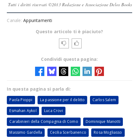
Tutti i diritti riservati ©2013 Redazione e Associazione Delos Books
Canale:
Appuntamenti
Questo articolo ti è piaciuto?
Condividi questa pagina:
In questa pagina si parla di:
Paola Pioppi
La passione per il delitto
Carlos Salem
Esmahan Aykol
Luca Crovi
Carabinieri della Compagnia di Como
Dominique Manotti
Massimo Gardella
Cecilia Scerbanenco
Rosa Mogliasso