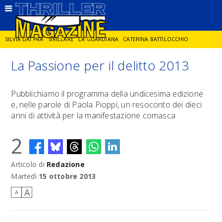
SILVIA DAI PRA'
BRILLARE
LA GUARDIANA
CATERINA BATTILOCCHIO
La Passione per il delitto 2013
JORGE DIAZ
LA SPIA
DELITTO IN CORNICE
GIANCARLO DE CATALDO
Pubblichiamo il programma della undicesima edizione
e, nelle parole di Paola Pioppi, un resoconto dei dieci
DIEGO ZANDEL
GLI ANNI DI PIETRA
anni di attività per la manifestazione comasca
2
Articolo di
Redazione
Martedì
15 ottobre 2013
A
A