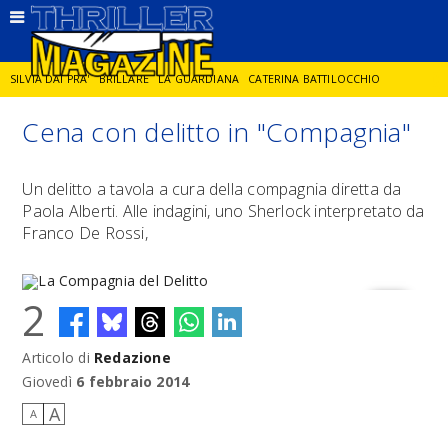
SILVIA DAI PRA'
BRILLARE
LA GUARDIANA
CATERINA BATTILOCCHIO
Cena con delitto in "Compagnia"
JORGE DIAZ
LA SPIA
DELITTO IN CORNICE
GIANCARLO DE CATALDO
Un delitto a tavola a cura della compagnia diretta da
Paola Alberti. Alle indagini, uno Sherlock interpretato da
DIEGO ZANDEL
GLI ANNI DI PIETRA
Franco De Rossi,
2
Articolo di
Redazione
La Compagnia del Delitto
Giovedì
6 febbraio 2014
A
A