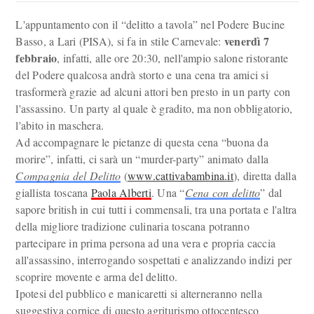
L'appuntamento con il “delitto a tavola” nel Podere Bucine
venerdì 7
Basso, a Lari (PISA), si fa in stile Carnevale:
febbraio
, infatti, alle ore 20:30, nell'ampio salone ristorante
del Podere qualcosa andrà storto e una cena tra amici si
trasformerà grazie ad alcuni attori ben presto in un party con
l'assassino. Un party al quale è gradito, ma non obbligatorio,
l'abito in maschera.
Ad accompagnare le pietanze di questa cena “buona da
morire”, infatti, ci sarà un “murder-party” animato dalla
Compagnia del Delitto
(
www.cattivabambina.it
), diretta dalla
giallista toscana
Paola Alberti
. Una “
Cena con delitto
” dal
sapore british in cui tutti i commensali, tra una portata e l'altra
della migliore tradizione culinaria toscana potranno
partecipare in prima persona ad una vera e propria caccia
all'assassino, interrogando sospettati e analizzando indizi per
scoprire movente e arma del delitto.
Ipotesi del pubblico e manicaretti si alterneranno nella
suggestiva cornice di questo agriturismo ottocentesco