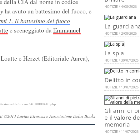
e della CIA dal nome in codice
NOTIZIE / 4/08/2026
ha avuto un battesimo del fuoco, e
ry
mi 1. Il battesimo del fuoco
La guardian
utte
e sceneggiato da
Emmanuel
NOTIZIE / 2/08/2026
La spia
 Loutte e Herzet (Editoriale Aurea),
NOTIZIE / 30/07/2026
Delitto in co
NOTIZIE / 13/07/2026
-battesimo-del-fuoco-c64010000410.php
Gli anni di p
ervati ©2013 Lucius Etruscus e Associazione Delos Books
e il valore de
memoria
NOTIZIE / 11/07/2026