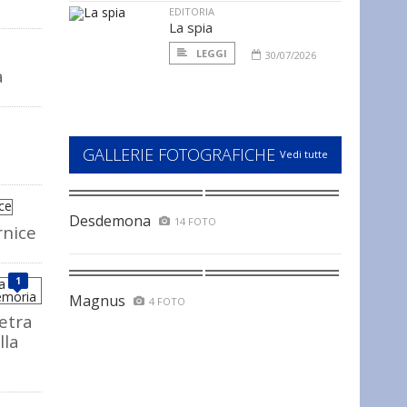
EDITORIA
La spia
LEGGI
30/07/2026
a
GALLERIE FOTOGRAFICHE
Vedi tutte
Desdemona
14 FOTO
rnice
1
Magnus
4 FOTO
ietra
lla