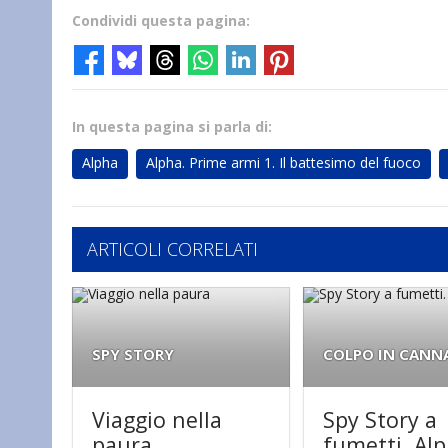
Condividi questa pagina:
In questa pagina si parla di:
Alpha
Alpha. Prime armi 1. Il battesimo del fuoco
ARTICOLI CORRELATI
SPY STORY
COLPO IN CANN
Viaggio nella
Spy Story a
paura
fumetti. Al