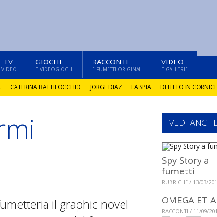
E TV
GIOCHI
RACCONTI
VIDEO
 VIDEO
E VIDEOGIOCHI
E FUMETTI ORIGINALI
E GALLERIE
A
CATERINA BATTILOCCHIO
JORGE DIAZ
LA SPIA
DELITTO IN CORNICE
rmi
VEDI ANCH
Spy Story a
fumetti
RUBRICHE / 13/03/20
OMEGA ET 
umetteria il graphic novel
RACCONTI / 11/09/20