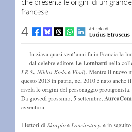
che presenta le origini di un grand
francese
4
Articolo di
Lucius Etruscus
Iniziava quasi vent’anni fa in Francia la l
Le Lombard
dal celebre editore
nella col
.,
e
). Mentre il nuovo 
I.R.$
Niklos Koda
Vlad
questo 2013 in patria, nel 2010 è nato anche il
rivela le origini del personaggio protagonista.
AureaCom
Da giovedì prossimo, 5 settembre,
avventura.
I lettori di
e
, e in segui
Skorpio
Lanciostory