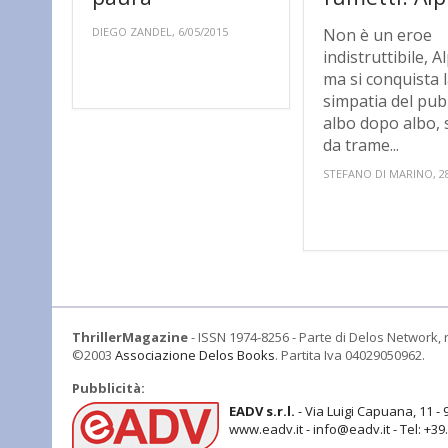
DIEGO ZANDEL, 6/05/2015
Non è un eroe
indistruttibile, A
ma si conquista 
simpatia del pub
albo dopo albo, 
da trame...
STEFANO DI MARINO, 28
ThrillerMagazine
- ISSN 1974-8256 - Parte di Delos Network, r
©2003
Associazione Delos Books
. Partita Iva 04029050962.
Pubblicità:
EADV s.r.l.
- Via Luigi Capuana, 11 - 
www.eadv.it - info@eadv.it - Tel: +3