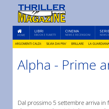
LIBRI
CINEMA
SERI
EBOOK E FUMETTI
NEWS E RECENSIONI
NEWS E
HOME
ARGOMENTI CALDI:
SILVIA DAI PRA'
BRILLARE
LA GUARDIAN
Alpha - Prime a
GLI ANNI DI PIETRA
Dal prossimo 5 settembre arriva in f