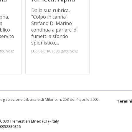
Dalla sua rubrica,
lpha,
“Colpo in canna”,
la
Stefano Di Marino
blico
continua a parlarci di
servito
fumetti a sfondo
spionistico,...
/03/2012
LUCIUS ETRUSCUS, 28/03/2012
egistrazione tribunale di Milano, n. 253 del 4 aprile 2005.
Termini
95030 Tremestieri Etneo (CT) - Italy
9.0952830326