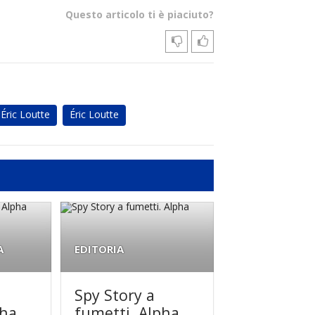
Questo articolo ti è piaciuto?
Éric Loutte
Éric Loutte
A
EDITORIA
Spy Story a
pha
fumetti. Alpha