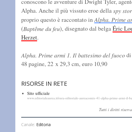
conoscono le avventure di Dwight Tyler, agent
Alpha. Anche il più vissuto eroe della
spy sto
proprio questo è raccontato in
Alpha. Prime ar
(
), disegnato dal belga
Éric Lo
Baptême du feu
Herzet
.
di
Alpha. Prime armi 1. Il battesimo del fuoco
48 pagine, 22 x 29,3 cm, euro 10,90
RISORSE IN RETE
Sito ufficiale
www.editorialeaurea.it/eura-editoriale-aureacomix-41-alpha-prime-armi-il
Tutti i diritti ris
Canale:
Editoria