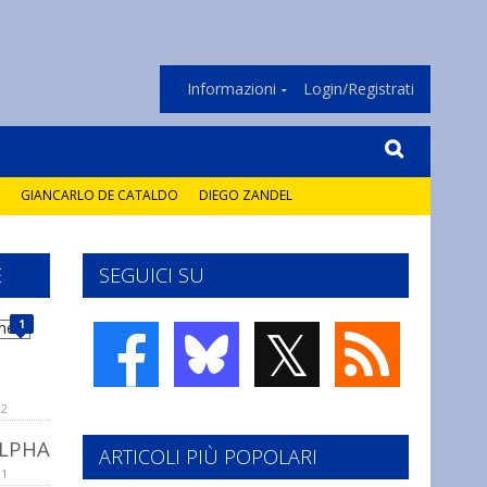
Informazioni
Login/Registrati
GIANCARLO DE CATALDO
DIEGO ZANDEL
E
SEGUICI SU
𝕏
1
12
ALPHA
ARTICOLI PIÙ POPOLARI
11