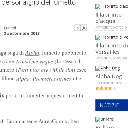
e personaggio del fumetto
Il labirinto
d'acqua
A
Lunedì
NOTIZIE / 29/01/2010
A
2 settembre 2013
Il labirinto di
Versailles
unga saga di
Alpha
, fumetto pubblicato
NOTIZIE / 20/10/2008
lezione
(la stessa di
Troisième vague
numero (
) esce
Petit tour avec Malcolm
Alpha Dog
 filone
che
Alpha. Premières armes
RECENSIONI FILM / 6/
ix
porta in fumetteria questa inedita
NOTIZIE
to di Euramaster e AureaComix, ben
Brillare