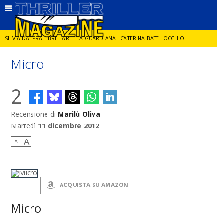
SILVIA DAI PRA'
BRILLARE
LA GUARDIANA
CATERINA BATTILOCCHIO
Micro
JORGE DIAZ
LA SPIA
DELITTO IN CORNICE
GIANCARLO DE CATALDO
2
DIEGO ZANDEL
GLI ANNI DI PIETRA
Recensione di
Marilù Oliva
Martedì
11 dicembre 2012
A
A
ACQUISTA SU AMAZON
Micro