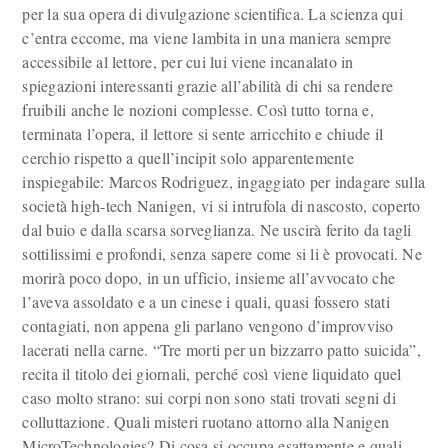
per la sua opera di divulgazione scientifica. La scienza qui
c’entra eccome, ma viene lambita in una maniera sempre
accessibile al lettore, per cui lui viene incanalato in
spiegazioni interessanti grazie all’abilità di chi sa rendere
fruibili anche le nozioni complesse. Così tutto torna e,
terminata l’opera, il lettore si sente arricchito e chiude il
cerchio rispetto a quell’incipit solo apparentemente
inspiegabile: Marcos Rodriguez, ingaggiato per indagare sulla
società high-tech Nanigen, vi si intrufola di nascosto, coperto
dal buio e dalla scarsa sorveglianza. Ne uscirà ferito da tagli
sottilissimi e profondi, senza sapere come si li è provocati. Ne
morirà poco dopo, in un ufficio, insieme all’avvocato che
l’aveva assoldato e a un cinese i quali, quasi fossero stati
contagiati, non appena gli parlano vengono d’improvviso
lacerati nella carne. “Tre morti per un bizzarro patto suicida”,
recita il titolo dei giornali, perché così viene liquidato quel
caso molto strano: sui corpi non sono stati trovati segni di
colluttazione. Quali misteri ruotano attorno alla Nanigen
MicroTechnologies? Di cosa si occupa esattamente e quali