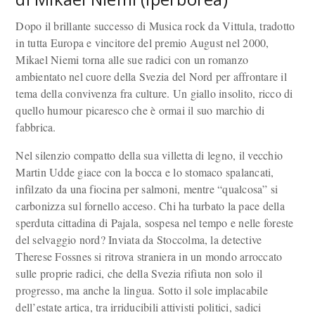
Dopo il brillante successo di Musica rock da Vittula, tradotto
in tutta Europa e vincitore del premio August nel 2000,
Mikael Niemi torna alle sue radici con un romanzo
ambientato nel cuore della Svezia del Nord per affrontare il
tema della convivenza fra culture. Un giallo insolito, ricco di
quello humour picaresco che è ormai il suo marchio di
fabbrica.
Nel silenzio compatto della sua villetta di legno, il vecchio
Martin Udde giace con la bocca e lo stomaco spalancati,
infilzato da una fiocina per salmoni, mentre “qualcosa” si
carbonizza sul fornello acceso. Chi ha turbato la pace della
sperduta cittadina di Pajala, sospesa nel tempo e nelle foreste
del selvaggio nord? Inviata da Stoccolma, la detective
Therese Fossnes si ritrova straniera in un mondo arroccato
sulle proprie radici, che della Svezia rifiuta non solo il
progresso, ma anche la lingua. Sotto il sole implacabile
dell’estate artica, tra irriducibili attivisti politici, sadici