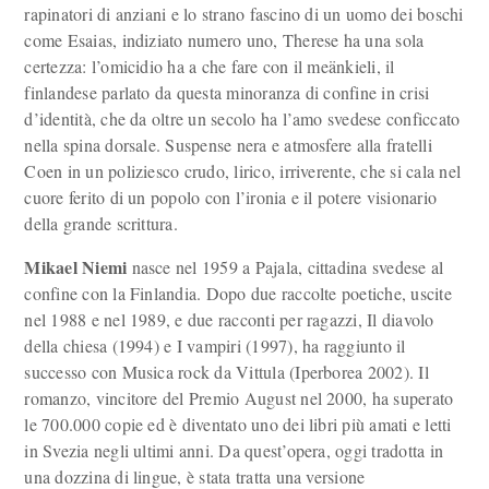
rapinatori di anziani e lo strano fascino di un uomo dei boschi
come Esaias, indiziato numero uno, Therese ha una sola
certezza: l’omicidio ha a che fare con il meänkieli, il
finlandese parlato da questa minoranza di confine in crisi
d’identità, che da oltre un secolo ha l’amo svedese conficcato
nella spina dorsale. Suspense nera e atmosfere alla fratelli
Coen in un poliziesco crudo, lirico, irriverente, che si cala nel
cuore ferito di un popolo con l’ironia e il potere visionario
della grande scrittura.
Mikael Niemi
nasce nel 1959 a Pajala, cittadina svedese al
confine con la Finlandia. Dopo due raccolte poetiche, uscite
nel 1988 e nel 1989, e due racconti per ragazzi, Il diavolo
della chiesa (1994) e I vampiri (1997), ha raggiunto il
successo con Musica rock da Vittula (Iperborea 2002). Il
romanzo, vincitore del Premio August nel 2000, ha superato
le 700.000 copie ed è diventato uno dei libri più amati e letti
in Svezia negli ultimi anni. Da quest’opera, oggi tradotta in
una dozzina di lingue, è stata tratta una versione