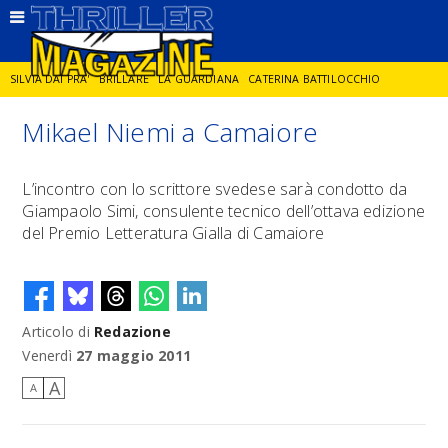
SILVIA DAI PRA'
BRILLARE
LA GUARDIANA
CATERINA BATTILOCCHIO
Mikael Niemi a Camaiore
JORGE DIAZ
LA SPIA
DELITTO IN CORNICE
GIANCARLO DE CATALDO
L’incontro con lo scrittore svedese sarà condotto da
Giampaolo Simi, consulente tecnico dell’ottava edizione
DIEGO ZANDEL
GLI ANNI DI PIETRA
del Premio Letteratura Gialla di Camaiore
Articolo di
Redazione
Venerdì
27 maggio 2011
A
A