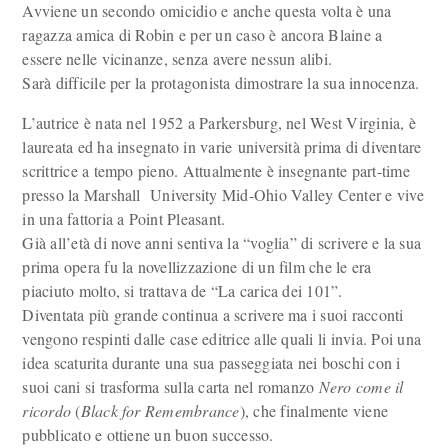
Avviene un secondo omicidio e anche questa volta è una
ragazza amica di Robin e per un caso è ancora Blaine a
essere nelle vicinanze, senza avere nessun alibi.
Sarà difficile per la protagonista dimostrare la sua innocenza.
L’autrice è nata nel 1952 a Parkersburg, nel West Virginia, è
laureata ed ha insegnato in varie università prima di diventare
scrittrice a tempo pieno. Attualmente è insegnante part-time
presso la Marshall University Mid-Ohio Valley Center e vive
in una fattoria a Point Pleasant.
Già all’età di nove anni sentiva la “voglia” di scrivere e la sua
prima opera fu la novellizzazione di un film che le era
piaciuto molto, si trattava de “La carica dei 101”.
Diventata più grande continua a scrivere ma i suoi racconti
vengono respinti dalle case editrice alle quali li invia. Poi una
idea scaturita durante una sua passeggiata nei boschi con i
suoi cani si trasforma sulla carta nel romanzo
Nero come il
ricordo
(
Black for Remembrance
), che finalmente viene
pubblicato e ottiene un buon successo.