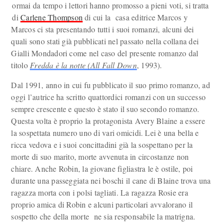
ormai da tempo i lettori hanno promosso a pieni voti, si tratta
di
Carlene Thompson
di cui la casa editrice Marcos y
Marcos ci sta presentando tutti i suoi romanzi, alcuni dei
quali sono stati già pubblicati nel passato nella collana dei
Gialli Mondadori come nel caso del presente romanzo dal
titolo
Fredda è la notte (All Fall Down
, 1993).
Dal 1991, anno in cui fu pubblicato il suo primo romanzo, ad
oggi l’autrice ha scritto quattordici romanzi con un successo
sempre crescente e questo è stato il suo secondo romanzo.
Questa volta è proprio la protagonista Avery Blaine a essere
la sospettata numero uno di vari omicidi. Lei è una bella e
ricca vedova e i suoi concittadini già la sospettano per la
morte di suo marito, morte avvenuta in circostanze non
chiare. Anche Robin, la giovane figliastra le è ostile, poi
durante una passeggiata nei boschi il cane di Blaine trova una
ragazza morta con i polsi tagliati. La ragazza Rosie era
proprio amica di Robin e alcuni particolari avvalorano il
sospetto che della morte ne sia responsabile la matrigna.