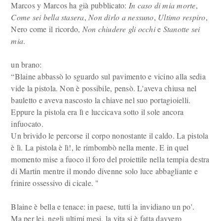
Marcos y Marcos ha già pubblicato:
In caso di mia morte
,
Come sei bella stasera
,
Non dirlo a nessuno
,
Ultimo respiro
,
Nero come il ricordo,
Non chiudere gli occhi
e
Stanotte sei
mia
.
un brano:
“Blaine abbassò lo sguardo sul pavimento e vicino alla sedia
vide la pistola. Non è possibile, pensò. L'aveva chiusa nel
bauletto e aveva nascosto la chiave nel suo portagioielli.
Eppure la pistola era lì e luccicava sotto il sole ancora
infuocato.
Un brivido le percorse il corpo nonostante il caldo. La pistola
è lì. La pistola è lì!, le rimbombò nella mente. E in quel
momento mise a fuoco il foro del proiettile nella tempia destra
di Martin mentre il mondo divenne solo luce abbagliante e
frinire ossessivo di cicale. "
Blaine è bella e tenace: in paese, tutti la invidiano un po'.
Ma per lei, negli ultimi mesi, la vita si è fatta davvero