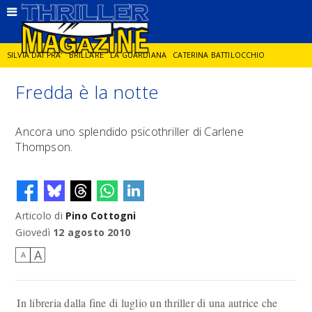
SILVIA DAI PRA'
BRILLARE
LA GUARDIANA
CATERINA BATTILOCCHIO
Fredda è la notte
JORGE DIAZ
LA SPIA
DELITTO IN CORNICE
GIANCARLO DE CATALDO
Ancora uno splendido psicothriller di Carlene
Thompson.
DIEGO ZANDEL
GLI ANNI DI PIETRA
Articolo di
Pino Cottogni
Giovedì
12 agosto 2010
A
A
In libreria dalla fine di luglio un thriller di una autrice che