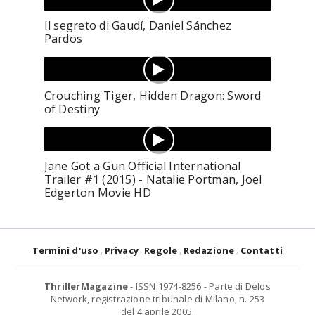
Il segreto di Gaudí, Daniel Sánchez
Pardos
Crouching Tiger, Hidden Dragon: Sword
of Destiny
Jane Got a Gun Official International
Trailer #1 (2015) - Natalie Portman, Joel
Edgerton Movie HD
Termini d'uso
Privacy
Regole
Redazione
Contatti
ThrillerMagazine
- ISSN 1974-8256 - Parte di Delos
Network, registrazione tribunale di Milano, n. 253
del 4 aprile 2005.