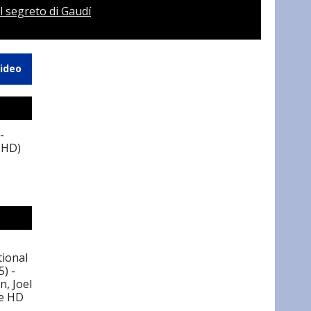
Il segreto di Gaudí
video
-
 (HD)
tional
5) -
n, Joel
e HD