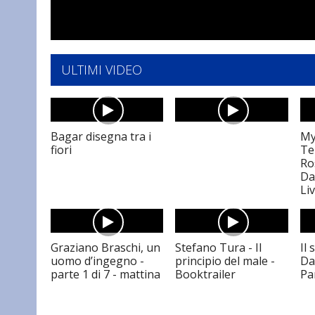
ULTIMI VIDEO
Bagar disegna tra i
My
fiori
Te
Ro
Da
Li
Graziano Braschi, un
Stefano Tura - Il
Il 
uomo d’ingegno -
principio del male -
Da
parte 1 di 7 - mattina
Booktrailer
Pa