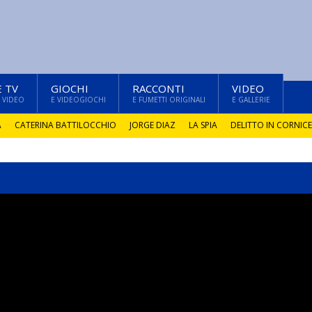
E TV
GIOCHI
RACCONTI
VIDEO
 VIDEO
E VIDEOGIOCHI
E FUMETTI ORIGINALI
E GALLERIE
A
CATERINA BATTILOCCHIO
JORGE DIAZ
LA SPIA
DELITTO IN CORNICE