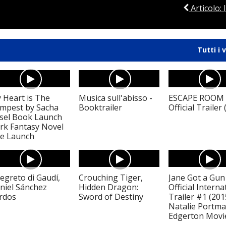
Articolo: 
Tutti i 
 Heart is The
Musica sull'abisso -
ESCAPE ROOM 
mpest by Sacha
Booktrailer
Official Trailer
sel Book Launch
rk Fantasy Novel
ve Launch
segreto di Gaudí,
Crouching Tiger,
Jane Got a Gun
niel Sánchez
Hidden Dragon:
Official Interna
rdos
Sword of Destiny
Trailer #1 (201
Natalie Portma
Edgerton Movi