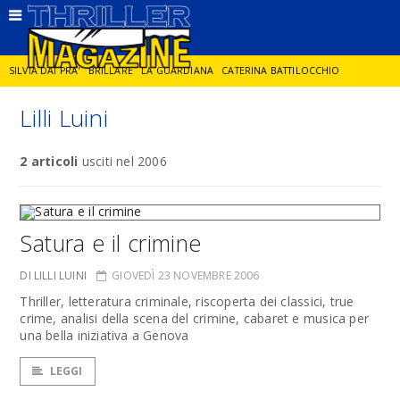
SILVIA DAI PRA'
BRILLARE
LA GUARDIANA
CATERINA BATTILOCCHIO
Lilli Luini
JORGE DIAZ
LA SPIA
DELITTO IN CORNICE
GIANCARLO DE CATALDO
2 articoli
usciti nel 2006
DIEGO ZANDEL
GLI ANNI DI PIETRA
Satura e il crimine
DI LILLI LUINI
GIOVEDÌ 23 NOVEMBRE 2006
Thriller, letteratura criminale, riscoperta dei classici, true
crime, analisi della scena del crimine, cabaret e musica per
una bella iniziativa a Genova
LEGGI