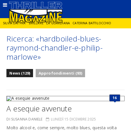
SILVIA DAI PRA'
BRILLARE
LA GUARDIANA
CATERINA BATTILOCCHIO
Ricerca: «hardboiled-blues-
JORGE DIAZ
LA SPIA
DELITTO IN CORNICE
GIANCARLO DE CATALDO
raymond-chandler-e-philip-
marlowe»
DIEGO ZANDEL
GLI ANNI DI PIETRA
News (129)
Approfondimenti (93)
16
A esequie avvenute
DI SUSANNA DANIELE
LUNEDÌ 15 DICEMBRE 2025
Molto alcool e, come sempre, molto blues, questa volta