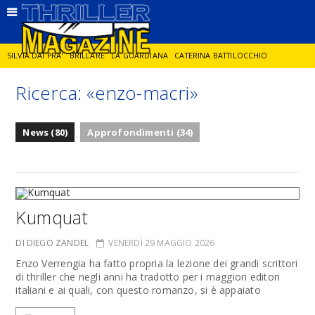
SILVIA DAI PRA'
BRILLARE
LA GUARDIANA
CATERINA BATTILOCCHIO
Ricerca: «enzo-macri»
JORGE DIAZ
LA SPIA
DELITTO IN CORNICE
GIANCARLO DE CATALDO
News (80)
Approfondimenti (34)
DIEGO ZANDEL
GLI ANNI DI PIETRA
Kumquat
DI DIEGO ZANDEL
VENERDÌ 29 MAGGIO 2026
Enzo Verrengia ha fatto propria la lezione dei grandi scrittori
di thriller che negli anni ha tradotto per i maggiori editori
italiani e ai quali, con questo romanzo, si è appaiato