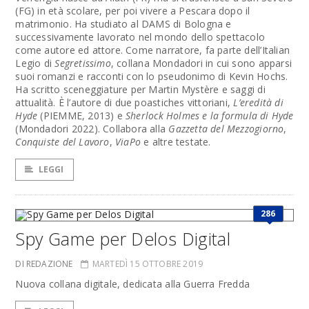
(FG) in età scolare, per poi vivere a Pescara dopo il
matrimonio. Ha studiato al DAMS di Bologna e
successivamente lavorato nel mondo dello spettacolo
come autore ed attore. Come narratore, fa parte dell’Italian
Legio di
Segretissimo
, collana Mondadori in cui sono apparsi
suoi romanzi e racconti con lo pseudonimo di Kevin Hochs.
Ha scritto sceneggiature per Martin Mystère e saggi di
attualità. È l’autore di due poastiches vittoriani,
L’eredità di
Hyde
(PIEMME, 2013) e
Sherlock Holmes e la formula di Hyde
(Mondadori 2022). Collabora alla
Gazzetta del Mezzogiorno
,
Conquiste del Lavoro
,
ViaPo
e altre testate.
LEGGI
286
Spy Game per Delos Digital
DI REDAZIONE
MARTEDÌ 15 OTTOBRE 2019
Nuova collana digitale, dedicata alla Guerra Fredda