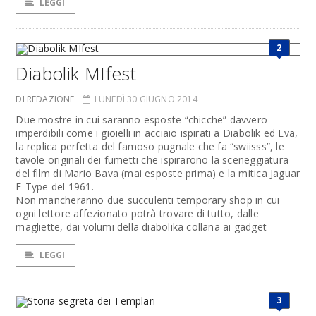
LEGGI
2
Diabolik MIfest
DI REDAZIONE
LUNEDÌ 30 GIUGNO 2014
Due mostre in cui saranno esposte “chicche” davvero
imperdibili come i gioielli in acciaio ispirati a Diabolik ed Eva,
la replica perfetta del famoso pugnale che fa “swiisss”, le
tavole originali dei fumetti che ispirarono la sceneggiatura
del film di Mario Bava (mai esposte prima) e la mitica Jaguar
E-Type del 1961.
Non mancheranno due succulenti temporary shop in cui
ogni lettore affezionato potrà trovare di tutto, dalle
magliette, dai volumi della diabolika collana ai gadget
LEGGI
3