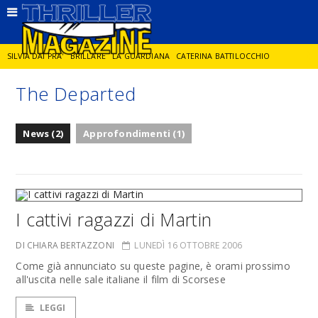
SILVIA DAI PRA'
BRILLARE
LA GUARDIANA
CATERINA BATTILOCCHIO
The Departed
JORGE DIAZ
LA SPIA
DELITTO IN CORNICE
GIANCARLO DE CATALDO
News (2)
Approfondimenti (1)
DIEGO ZANDEL
GLI ANNI DI PIETRA
I cattivi ragazzi di Martin
DI CHIARA BERTAZZONI
LUNEDÌ 16 OTTOBRE 2006
Come già annunciato su queste pagine, è orami prossimo
all'uscita nelle sale italiane il film di Scorsese
LEGGI