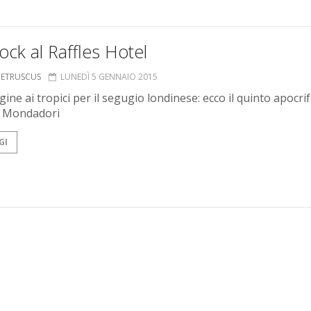
ock al Raffles Hotel
S ETRUSCUS
LUNEDÌ 5 GENNAIO 2015
ine ai tropici per il segugio londinese: ecco il quinto apocri
o Mondadori
GI