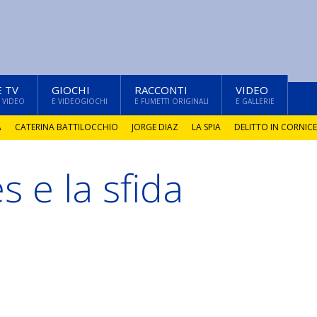
E TV
GIOCHI
RACCONTI
VIDEO
 VIDEO
E VIDEOGIOCHI
E FUMETTI ORIGINALI
E GALLERIE
A
CATERINA BATTILOCCHIO
JORGE DIAZ
LA SPIA
DELITTO IN CORNICE
 e la sfida