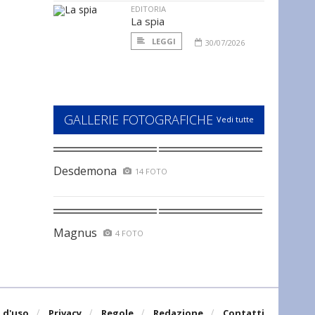
EDITORIA
La spia
LEGGI
30/07/2026
GALLERIE FOTOGRAFICHE
Vedi tutte
Desdemona
14 FOTO
Magnus
4 FOTO
 d'uso
Privacy
Regole
Redazione
Contatti