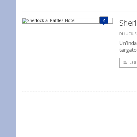
2
Sherl
DI LUCIU
Un’indag
targat
LEG