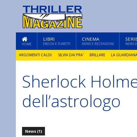
LIBRI
CINEMA
SERI
EBOOK E FUMETTI
NEWS E RECENSIONI
NEWS E
HOME
ARGOMENTI CALDI:
SILVIA DAI PRA'
BRILLARE
LA GUARDIAN
Sherlock Holmes
GLI ANNI DI PIETRA
dell’astrologo
News (1)