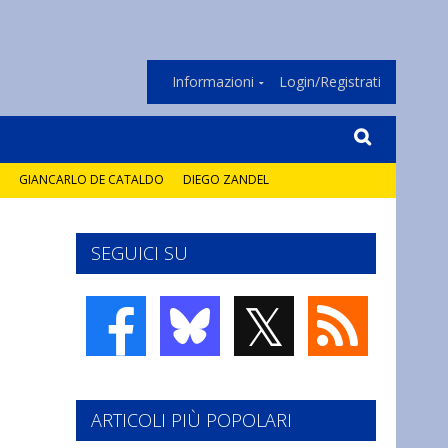
Informazioni
Login/Registrati
GIANCARLO DE CATALDO
DIEGO ZANDEL
SEGUICI SU
𝕏
ARTICOLI PIÙ POPOLARI