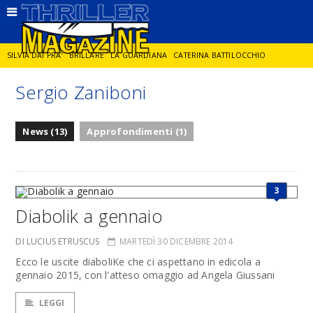
SILVIA DAI PRA'
BRILLARE
LA GUARDIANA
CATERINA BATTILOCCHIO
Sergio Zaniboni
JORGE DIAZ
LA SPIA
DELITTO IN CORNICE
GIANCARLO DE CATALDO
News (13)
Approfondimenti (1)
DIEGO ZANDEL
GLI ANNI DI PIETRA
3
Diabolik a gennaio
DI LUCIUS ETRUSCUS
MARTEDÌ 30 DICEMBRE 2014
Ecco le uscite diaboliKe che ci aspettano in edicola a
gennaio 2015, con l'atteso omaggio ad Angela Giussani
LEGGI