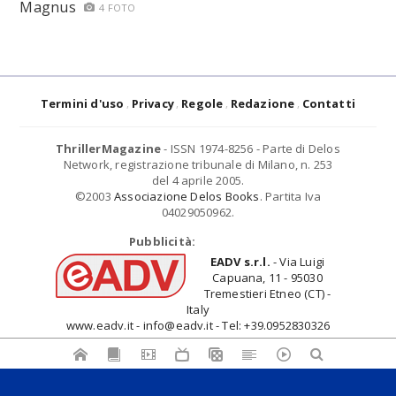
Magnus
4 FOTO
Termini d'uso
Privacy
Regole
Redazione
Contatti
ThrillerMagazine
- ISSN 1974-8256 - Parte di Delos
Network, registrazione tribunale di Milano, n. 253
del 4 aprile 2005.
©2003
Associazione Delos Books
. Partita Iva
04029050962.
Pubblicità:
EADV s.r.l.
- Via Luigi
Capuana, 11 - 95030
Tremestieri Etneo (CT) -
Italy
www.eadv.it - info@eadv.it - Tel: +39.0952830326