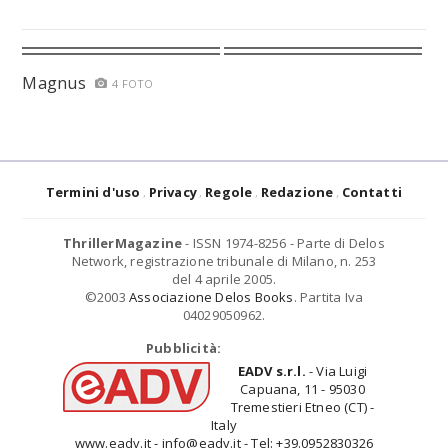
Magnus
4 FOTO
Termini d'uso
Privacy
Regole
Redazione
Contatti
ThrillerMagazine
- ISSN 1974-8256 - Parte di Delos
Network, registrazione tribunale di Milano, n. 253
del 4 aprile 2005.
©2003
Associazione Delos Books
. Partita Iva
04029050962.
Pubblicità:
EADV s.r.l.
- Via Luigi
Capuana, 11 - 95030
Tremestieri Etneo (CT) -
Italy
www.eadv.it - info@eadv.it - Tel: +39.0952830326