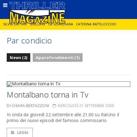
SILVIA DAI PRA'
BRILLARE
LA GUARDIANA
CATERINA BATTILOCCHIO
Par condicio
JORGE DIAZ
LA SPIA
DELITTO IN CORNICE
GIANCARLO DE CATALDO
News (2)
Approfondimenti (1)
DIEGO ZANDEL
GLI ANNI DI PIETRA
Montalbano torna in Tv
DI CHIARA BERTAZZONI
MERCOLEDÌ 21 SETTEMBRE 2005
In onda da giovedì 22 settembre alle 21.00 su RaiUno il
primo dei nuovi episodi del famoso commissario
LEGGI