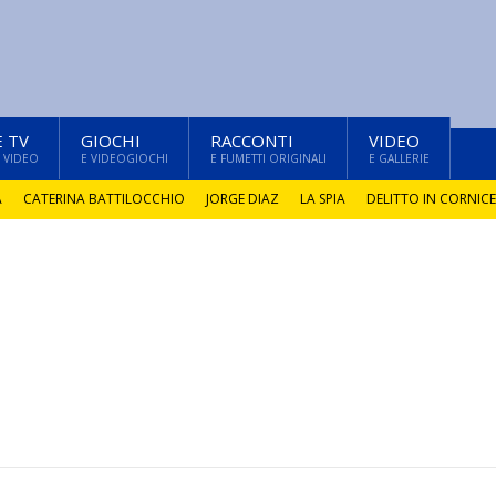
E TV
GIOCHI
RACCONTI
VIDEO
 VIDEO
E VIDEOGIOCHI
E FUMETTI ORIGINALI
E GALLERIE
A
CATERINA BATTILOCCHIO
JORGE DIAZ
LA SPIA
DELITTO IN CORNICE