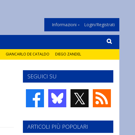
Informazioni
Login/Registrati
GIANCARLO DE CATALDO
DIEGO ZANDEL
SEGUICI SU
𝕏
ARTICOLI PIÙ POPOLARI