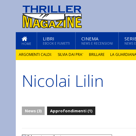
LIBRI
CINEMA
SERI
EBOOK E FUMETTI
NEWS E RECENSIONI
NEWS E
HOME
ARGOMENTI CALDI:
SILVIA DAI PRA'
BRILLARE
LA GUARDIAN
Nicolai Lilin
GLI ANNI DI PIETRA
News (3)
Approfondimenti (1)