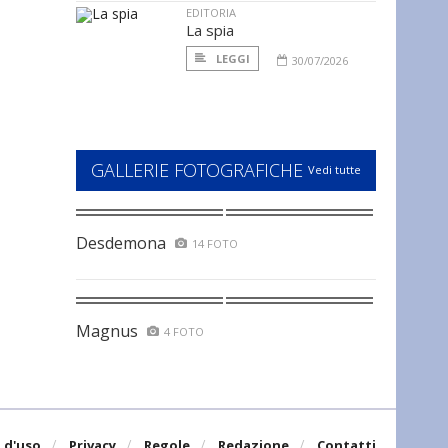
EDITORIA
La spia
LEGGI
30/07/2026
GALLERIE FOTOGRAFICHE
Vedi tutte
Desdemona
14 FOTO
Magnus
4 FOTO
 d'uso
Privacy
Regole
Redazione
Contatti