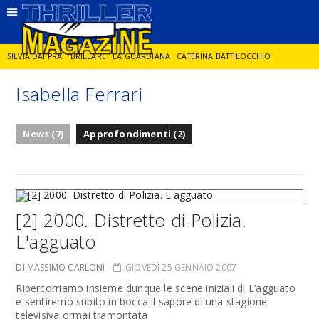
SILVIA DAI PRA'
BRILLARE
LA GUARDIANA
CATERINA BATTILOCCHIO
Isabella Ferrari
JORGE DIAZ
LA SPIA
DELITTO IN CORNICE
GIANCARLO DE CATALDO
News (7)
Approfondimenti (2)
DIEGO ZANDEL
GLI ANNI DI PIETRA
[2] 2000. Distretto di Polizia.
L'agguato
DI MASSIMO CARLONI
GIOVEDÌ 25 GENNAIO 2007
Ripercorriamo insieme dunque le scene iniziali di L’agguato
e sentiremo subito in bocca il sapore di una stagione
televisiva ormai tramontata