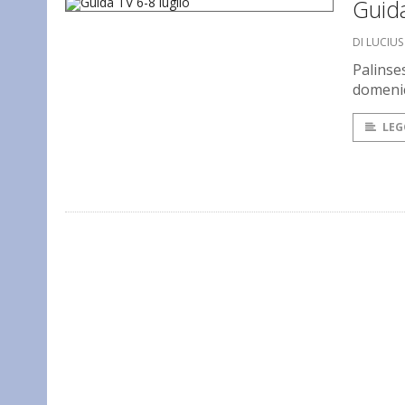
Guida
DI LUCIU
Palinse
domenica
LEG