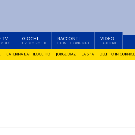
E TV
GIOCHI
RACCONTI
VIDEO
 VIDEO
E VIDEOGIOCHI
E FUMETTI ORIGINALI
E GALLERIE
A
CATERINA BATTILOCCHIO
JORGE DIAZ
LA SPIA
DELITTO IN CORNICE