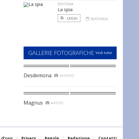
EDITORIA
La spia
LEGGI
30/07/2026
GALLERIE FOTOGRAFICHE
Vedi tutte
Desdemona
14 FOTO
Magnus
4 FOTO
 d'uso
Privacy
Regole
Redazione
Contatti