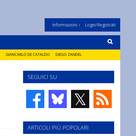
Informazioni
Login/Registrati
GIANCARLO DE CATALDO
DIEGO ZANDEL
SEGUICI SU
𝕏
ARTICOLI PIÙ POPOLARI