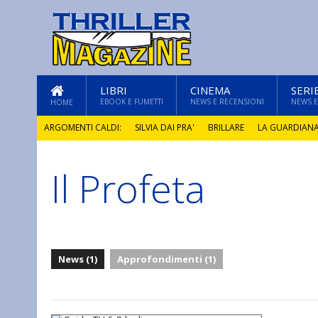
LIBRI
CINEMA
SERI
EBOOK E FUMETTI
NEWS E RECENSIONI
NEWS E
HOME
ARGOMENTI CALDI:
SILVIA DAI PRA'
BRILLARE
LA GUARDIAN
Il Profeta
GLI ANNI DI PIETRA
News (1)
Approfondimenti (1)