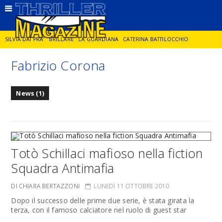
SILVIA DAI PRA'
BRILLARE
LA GUARDIANA
CATERINA BATTILOCCHIO
Fabrizio Corona
JORGE DIAZ
LA SPIA
DELITTO IN CORNICE
GIANCARLO DE CATALDO
News (1)
DIEGO ZANDEL
GLI ANNI DI PIETRA
Totò Schillaci mafioso nella fiction
Squadra Antimafia
DI CHIARA BERTAZZONI
LUNEDÌ 11 OTTOBRE 2010
Dopo il successo delle prime due serie, è stata girata la
terza, con il famoso calciatore nel ruolo di guest star