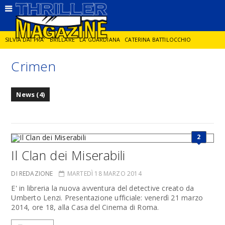
SILVIA DAI PRA'
BRILLARE
LA GUARDIANA
CATERINA BATTILOCCHIO
Crimen
JORGE DIAZ
LA SPIA
DELITTO IN CORNICE
GIANCARLO DE CATALDO
News (4)
DIEGO ZANDEL
GLI ANNI DI PIETRA
2
Il Clan dei Miserabili
DI REDAZIONE
MARTEDÌ 18 MARZO 2014
E' in libreria la nuova avventura del detective creato da
Umberto Lenzi. Presentazione ufficiale: venerdì 21 marzo
2014, ore 18, alla Casa del Cinema di Roma.