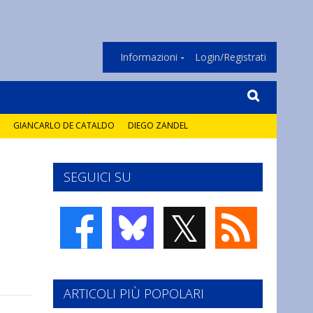
Informazioni
Login/Registrati
GIANCARLO DE CATALDO
DIEGO ZANDEL
SEGUICI SU
𝕏
ARTICOLI PIÙ POPOLARI