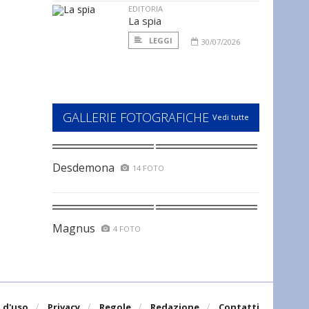
EDITORIA
La spia
LEGGI
30/07/2026
GALLERIE FOTOGRAFICHE
Vedi tutte
Desdemona
14 FOTO
Magnus
4 FOTO
 d'uso
Privacy
Regole
Redazione
Contatti