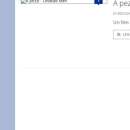
1
A pe
DI REDAZ
Un film 
LEG