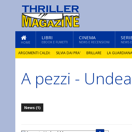
LIBRI
CINEMA
SERI
EBOOK E FUMETTI
NEWS E RECENSIONI
NEWS E
HOME
ARGOMENTI CALDI:
SILVIA DAI PRA'
BRILLARE
LA GUARDIAN
A pezzi - Unde
GLI ANNI DI PIETRA
News (1)