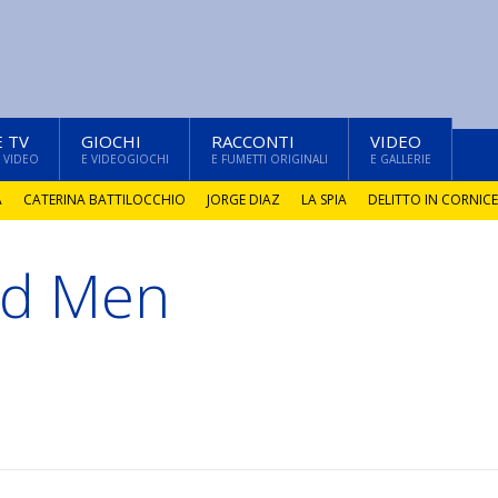
E TV
GIOCHI
RACCONTI
VIDEO
 VIDEO
E VIDEOGIOCHI
E FUMETTI ORIGINALI
E GALLERIE
A
CATERINA BATTILOCCHIO
JORGE DIAZ
LA SPIA
DELITTO IN CORNICE
ad Men