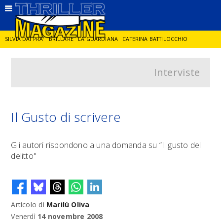
SILVIA DAI PRA'
BRILLARE
LA GUARDIANA
CATERINA BATTILOCCHIO
Interviste
JORGE DIAZ
LA SPIA
DELITTO IN CORNICE
GIANCARLO DE CATALDO
DIEGO ZANDEL
GLI ANNI DI PIETRA
Il Gusto di scrivere
Gli autori rispondono a una domanda su “Il gusto del
delitto"
Articolo di
Marilù Oliva
Venerdì
14 novembre 2008