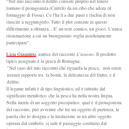
“Nel mio racconto il delitto consiste proprio nel tenere
lontano il protagonista (Curreli) da un cibo che adora (il
formaggio di Fossa). Ce l'ha lì a due passi e rischia di non
riuscire a raggiungerlo. Tutto il plot consiste in questo
differimento a oltranza... E' un noir comico, un gioco. L'unica
riesumazione a cui un buongustaio voglia assolutamente
partecipare”.
Licia Giaquinto
, autrice del racconto
L’innesto
. Il prodotto
tipico assegnato è la pesca di Romagna.
"Nel caso del mio racconto che riguarda la pesca, non esiste
nessun rapporto tra la bontà, la delicatezza del frutto, e il
delitto.
Il legame infatti è di tipo linguistico, ed è istituito dal
significato metaforico che la pesca ha nella nostra lingua.
Nella mente di un soggetto psicopatico, qual è il protagonista
del racconto, può avvenire che tra un oggetto di partenza, la
parola che lo designa e la traslazione su un altro oggetto
operata dal simbolo, si salti il passaggio costituito dal