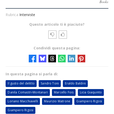
Books
Rubrica
Interviste
Questo articolo ti è piaciuto?
Condividi questa pagina:
In questa pagina si parla di:
Il gusto del delitto
Sandro Toni
Eraldo Baldini
Danila Comastri-Montanari
Marcello Fois
Licia Giaquinto
Loriano Macchiavelli
Maurizio Matrone
Giampiero Rigosi
Giampiero Rigosi