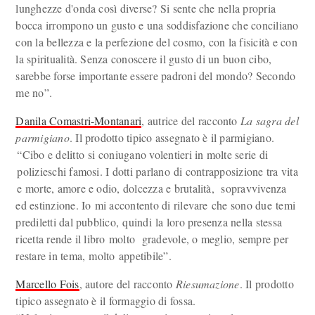
lunghezze d'onda così diverse? Si sente che nella propria
bocca irrompono un gusto e una soddisfazione che conciliano
con la bellezza e la perfezione del cosmo, con la fisicità e con
la spiritualità. Senza conoscere il gusto di un buon cibo,
sarebbe forse importante essere padroni del mondo? Secondo
me no”.
Danila Comastri-Montanari
, autrice del racconto
La sagra del
parmigiano
. Il prodotto tipico assegnato è il parmigiano.
“Cibo e delitto si coniugano volentieri in molte serie di
polizieschi famosi. I dotti parlano di contrapposizione tra vita
e morte, amore e odio, dolcezza e brutalità, sopravvivenza
ed estinzione. Io mi accontento di rilevare che sono due temi
prediletti dal pubblico, quindi la loro presenza nella stessa
ricetta rende il libro molto gradevole, o meglio, sempre per
restare in tema, molto appetibile”.
Marcello Fois
, autore del racconto
Riesumazione
. Il prodotto
tipico assegnato è il formaggio di fossa.