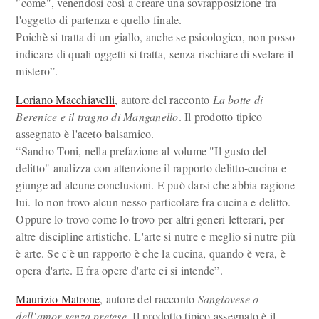
"come", venendosi così a creare una sovrapposizione tra
l'oggetto di partenza e quello finale.
Poichè si tratta di un giallo, anche se psicologico, non posso
indicare di quali oggetti si tratta, senza rischiare di svelare il
mistero”.
Loriano Macchiavelli
, autore del racconto
La botte di
Berenice e il tragno di Manganello
. Il prodotto tipico
assegnato è l'aceto balsamico.
“Sandro Toni, nella prefazione al volume "Il gusto del
delitto" analizza con attenzione il rapporto delitto-cucina e
giunge ad alcune conclusioni. E può darsi che abbia ragione
lui. Io non trovo alcun nesso particolare fra cucina e delitto.
Oppure lo trovo come lo trovo per altri generi letterari, per
altre discipline artistiche. L'arte si nutre e meglio si nutre più
è arte. Se c'è un rapporto è che la cucina, quando è vera, è
opera d'arte. E fra opere d'arte ci si intende”.
Maurizio Matrone
, autore del racconto
Sangiovese o
dell’amor senza pretese
. Il prodotto tipico assegnato è il