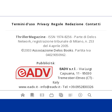
Termini d'uso
Privacy
Regole
Redazione
Contatti
ThrillerMagazine
- ISSN 1974-8256 - Parte di Delos
Network, registrazione tribunale di Milano, n. 253
del 4 aprile 2005.
©2003
Associazione Delos Books
. Partita Iva
04029050962.
Pubblicità:
EADV s.r.l.
- Via Luigi
Capuana, 11 - 95030
Tremestieri Etneo (CT) -
Italy
www.eadv.it - info@eadv.it - Tel: +39.0952830326