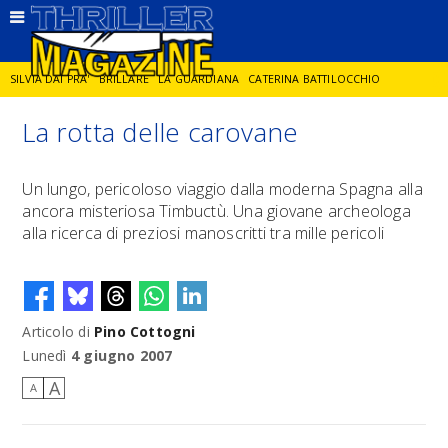
SILVIA DAI PRA'
BRILLARE
LA GUARDIANA
CATERINA BATTILOCCHIO
La rotta delle carovane
JORGE DIAZ
LA SPIA
DELITTO IN CORNICE
GIANCARLO DE CATALDO
Un lungo, pericoloso viaggio dalla moderna Spagna alla
ancora misteriosa Timbuctù. Una giovane archeologa
DIEGO ZANDEL
GLI ANNI DI PIETRA
alla ricerca di preziosi manoscritti tra mille pericoli
Articolo di
Pino Cottogni
Lunedì
4 giugno 2007
A
A