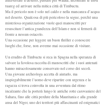
attraversare il deserto, passare per Walata, incontrare le tribu
tuareg ed arrivare nella mitica città di Timbuctu.
Ma il pericolo non è solo nel caldo e nella mancanza d’acqua
nel deserto. Qualcosa di più pericoloso la segue, perchè una
misteriosa organizzazione vuole quei manoscritti per
resuscitare l’antica grandezza dell’Islam e non si fermerà di
fronte a nessun ostacolo.
Una occasione per leggere un buon thriller e conoscere
luoghi che, forse, non avremo mai occasione di visitare.
Un erudito di Timbuctu si reca in Spagna nella speranza di
salvare la favolosa raccolta di manoscritti che i suoi antenati
hanno miracolosamente conservato nel corso dei secoli.
Una giovane archeologa accetta di aiutarlo, ma
inspiegabilmente l’uomo deve ripartire con urgenza e la
ragazza si trova coinvolta in una avventura dal ritmo
incalzante che la porterà lungo le antiche rotte carovaniere del
Sahara, fino alle città perdute della Mauritania e alla grande
ansa del Niger, uno dei territori più affascinanti ed enigmatici