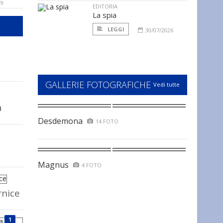
09
EDITORIA
La spia
LEGGI
30/07/2026
GALLERIE FOTOGRAFICHE
Vedi tutte
a
Desdemona
14 FOTO
Magnus
4 FOTO
rnice
1