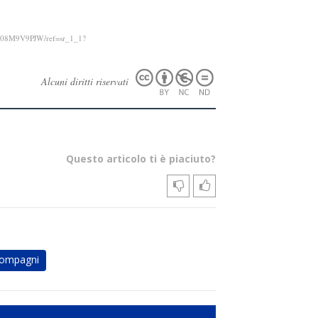
/B08M9V9PJW/ref=sr_1_1?
Alcuni diritti riservati
Questo articolo ti è piaciuto?
ompagni