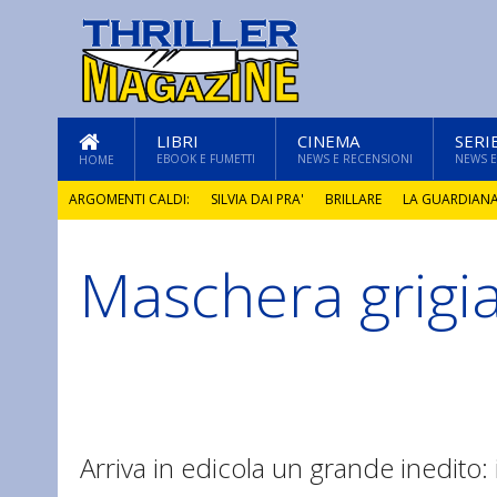
LIBRI
CINEMA
SERI
EBOOK E FUMETTI
NEWS E RECENSIONI
NEWS E
HOME
ARGOMENTI CALDI:
SILVIA DAI PRA'
BRILLARE
LA GUARDIAN
Maschera grigi
GLI ANNI DI PIETRA
Arriva in edicola un grande inedito: 