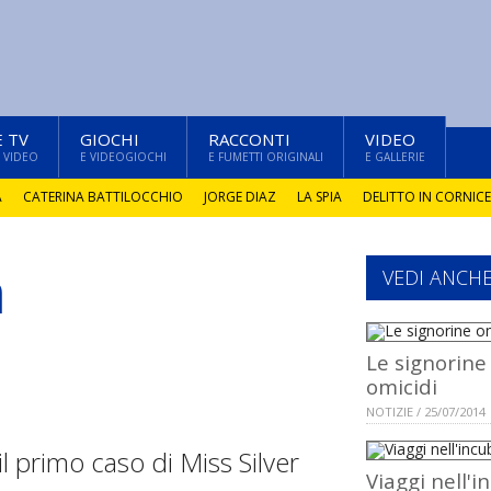
E TV
GIOCHI
RACCONTI
VIDEO
 VIDEO
E VIDEOGIOCHI
E FUMETTI ORIGINALI
E GALLERIE
A
CATERINA BATTILOCCHIO
JORGE DIAZ
LA SPIA
DELITTO IN CORNICE
a
VEDI ANCH
Le signorine
omicidi
NOTIZIE / 25/07/2014
il primo caso di Miss Silver
Viaggi nell'i