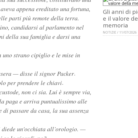
e aveva appena ereditato una fortuna,
Gli anni di p
lle parti più remote della terra.
e il valore de
memoria
dino, candidarsi al parlamento nel
NOTIZIE / 11/07/2026
oni della sua famiglia e darsi una
 uno strano cipiglio e le mise in
.
asera — disse il signor Packer
.
olo per prendere le chiavi
ustode, non ci sia. Lui è sempre via,
 la paga e arriva puntualissimo alle
e di passare da casa, la sua assenza
 diede un'occhiata all’orologio. —