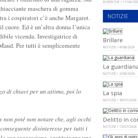
RUBRICHE / 11/04/20
agghiacciante maschera di gomma
NOTIZIE
: tra i cospiratori c’è anche Margaret.
il cuore. Ed è un’altra donna l’unica
dibile vicenda. Investigatrice di
Brillare
 Maud. Per tutti è semplicemente
NOTIZIE / 4/08/2026
La guardian
NOTIZIE / 2/08/2026
o di chiavi per un attimo, poi lo
La spia
NOTIZIE / 30/07/2026
 non poté non notare che, agli occhi
Delitto in co
 conseguente disinteresse per tutti i
NOTIZIE / 13/07/2026
lla sua successione, costituivano una