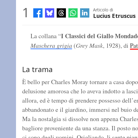
1
Articolo di
Lucius Etruscus
I Classici del Giallo Mondad
La collana “
Maschera grigia
(
Grey Mask
, 1928), di
Pa
La trama
È bello per Charles Moray tornare a casa dopo
delusione amorosa che lo aveva indotto a lasci
allora, ed è tempo di prendere possesso dell’er
abbandonato e il giardino, immersi nel buio del
Ma la nostalgia si dissolve non appena Charles
bagliore proveniente da una stanza. Il posto n
ci sono degli uomini. Origliando, li sente pian