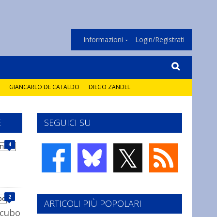
Informazioni
Login/Registrati
GIANCARLO DE CATALDO
DIEGO ZANDEL
E
SEGUICI SU
𝕏
4
2
ARTICOLI PIÙ POPOLARI
ncubo