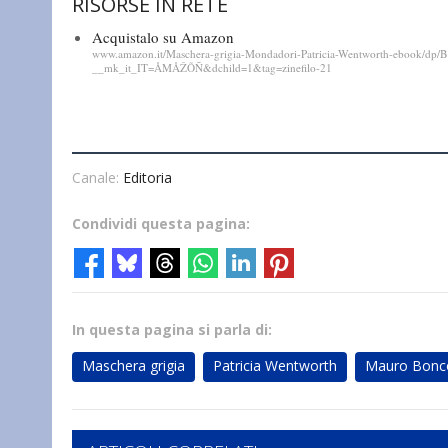
RISORSE IN RETE
Acquistalo su Amazon
www.amazon.it/Maschera-grigia-Mondadori-Patricia-Wentworth-ebook/dp
__mk_it_IT=ÅMÅŽÕÑ&dchild=1&tag=zinefilo-21
Canale:
Editoria
Condividi questa pagina:
In questa pagina si parla di:
Maschera grigia
Patricia Wentworth
Mauro Bonc