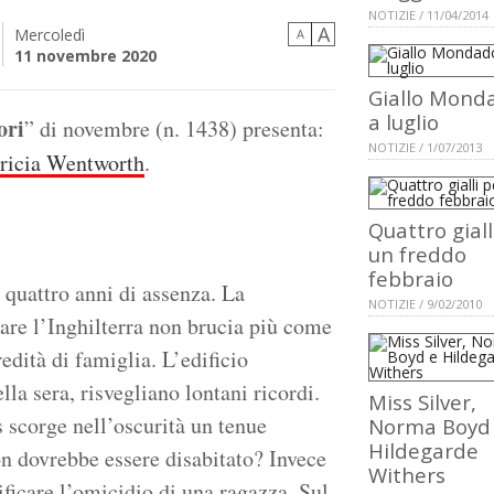
NOTIZIE / 11/04/2014
A
Mercoledì
A
11 novembre 2020
Giallo Mond
a luglio
ori
” di novembre (n. 1438) presenta:
NOTIZIE / 1/07/2013
tricia Wentworth
.
Quattro giall
un freddo
febbraio
 quattro anni di assenza. La
NOTIZIE / 9/02/2010
are l’Inghilterra non brucia più come
edità di famiglia. L’edificio
la sera, risvegliano lontani ricordi.
Miss Silver,
 scorge nell’oscurità un tenue
Norma Boyd
Hildegarde
on dovrebbe essere disabitato? Invece
Withers
ificare l’omicidio di una ragazza. Sul