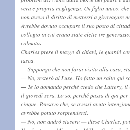
vera e propria negligenza. Un figlio unico, ch
non aveva il diritto di mettersi a girovagare ne
Avrebbe dovuto occupare il suo posto di citta
collegio in cui erano state elette tre generazi
.
calmata
Charles prese il mazzo di chiavi, le guardò con
.
tasca
— Suppongo che non farai visita alla casa, st
— No, resterò al Luxe. Ho fatto un salto qui s
— Te lo domando perché credo che Lattery, il c
il giovedì sera. Lo so, perché passa di qui per
cinque. Pensavo che, se avessi avuto intenzion
.
avrebbe potuto sorprenderti
— No, non andrò stasera — disse Charles, poi