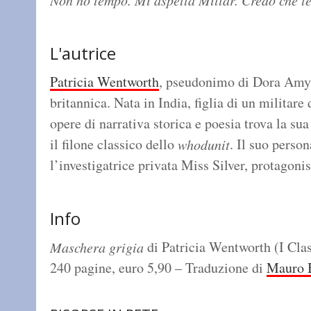
Non ho tempo. Mi aspetta Millar. Credo che lei
L'autrice
Patricia Wentworth
, pseudonimo di Dora Amy 
britannica. Nata in India, figlia di un militare
opere di narrativa storica e poesia trova la su
il filone classico dello
. Il suo perso
whodunit
l’investigatrice privata Miss Silver, protagoni
Info
di Patricia Wentworth (I Clas
Maschera grigia
240 pagine, euro 5,90 – Traduzione di
Mauro 