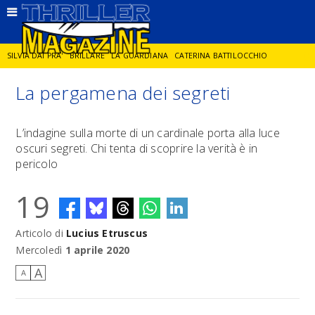
SILVIA DAI PRA'
BRILLARE
LA GUARDIANA
CATERINA BATTILOCCHIO
La pergamena dei segreti
JORGE DIAZ
LA SPIA
DELITTO IN CORNICE
GIANCARLO DE CATALDO
L’indagine sulla morte di un cardinale porta alla luce
oscuri segreti. Chi tenta di scoprire la verità è in
DIEGO ZANDEL
GLI ANNI DI PIETRA
pericolo
19
Articolo di
Lucius Etruscus
Mercoledì
1 aprile 2020
A
A