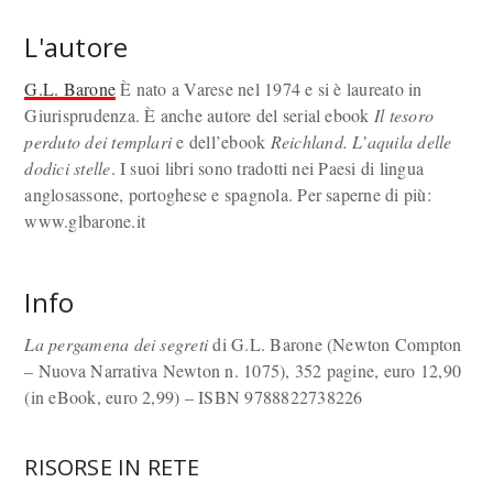
L'autore
G.L. Barone
È nato a Varese nel 1974 e si è laureato in
Giurisprudenza. È anche autore del serial ebook
Il tesoro
perduto dei templari
e dell’ebook
Reichland. L’aquila delle
dodici stelle
. I suoi libri sono tradotti nei Paesi di lingua
anglosassone, portoghese e spagnola. Per saperne di più:
www.glbarone.it
Info
La pergamena dei segreti
di G.L. Barone (Newton Compton
– Nuova Narrativa Newton n. 1075), 352 pagine, euro 12,90
(in eBook, euro 2,99) – ISBN 9788822738226
RISORSE IN RETE