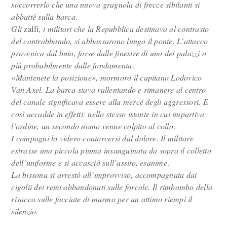
soccorrerlo che una nuova gragnola di frecce sibilanti si
abbatté sulla barca
.
Gli
zaffi
, i militari che la Repubblica destinava al contrasto
del contrabbando, si abbassarono lungo il ponte. L’attacco
proveniva dal buio, forse dalle finestre di uno dei palazzi o
più probabilmente dalle fondamenta
.
«Mantenete la posizione», mormorò il capitano Lodovico
Van Axel. La barca stava rallentando e rimanere al centro
del canale significava essere alla mercé degli aggressori. E
così accadde in effetti: nello stesso istante in cui impartiva
l’ordine, un secondo uomo venne colpito al collo
.
I compagni lo videro contorcersi dal dolore. Il militare
estrasse una piccola piuma insanguinata da sopra il colletto
dell’uniforme e si accasciò sull’assito, esanime
.
La bissona si arrestò all’improvviso, accompagnata dai
cigolii dei remi abbandonati sulle forcole. Il rimbombo della
risacca sulle facciate di marmo per un attimo riempì il
silenzio
.