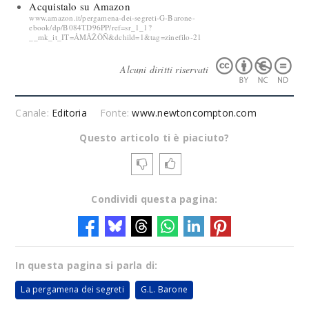
Acquistalo su Amazon
www.amazon.it/pergamena-dei-segreti-G-Barone-
ebook/dp/B084TD96PP/ref=sr_1_1?
__mk_it_IT=ÅMÅŽÕÑ&dchild=1&tag=zinefilo-21
Alcuni diritti riservati
Canale:
Editoria
Fonte:
www.newtoncompton.com
Questo articolo ti è piaciuto?
Condividi questa pagina:
In questa pagina si parla di:
La pergamena dei segreti
G.L. Barone