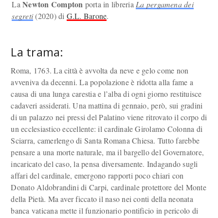
Newton Compton
La
porta in libreria
La pergamena dei
segreti
(2020) di
G.L. Barone
.
La trama:
Roma, 1763. La città è avvolta da neve e gelo come non
avveniva da decenni. La popolazione è ridotta alla fame a
causa di una lunga carestia e l’alba di ogni giorno restituisce
cadaveri assiderati. Una mattina di gennaio, però, sui gradini
di un palazzo nei pressi del Palatino viene ritrovato il corpo di
un ecclesiastico eccellente: il cardinale Girolamo Colonna di
Sciarra, camerlengo di Santa Romana Chiesa. Tutto farebbe
pensare a una morte naturale, ma il bargello del Governatore,
incaricato del caso, la pensa diversamente. Indagando sugli
affari del cardinale, emergono rapporti poco chiari con
Donato Aldobrandini di Carpi, cardinale protettore del Monte
della Pietà. Ma aver ficcato il naso nei conti della neonata
banca vaticana mette il funzionario pontificio in pericolo di